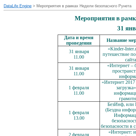
DataLife Engine
> Мероприятия в рамках Недели безопасного Рунета
Мероприятия в рамка
31 янв
Дата и время
Название ме
проведения
«
Kinder
-
Inter
.
31 января
путешествие по
11.00
сайт
«Интернет – 
31 января
пространст
11.00
информ
«Интернет 2017 
1 февраля
загрузка»
11.00
информац
грамотн
БезИнф, или 
(Бездна инфор
1 февраля
Информац
13.00
безопасност
безопасности в 
«Интернет: и
2 февраля