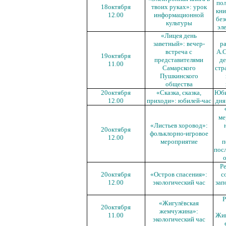
пол
18октября
твоих руках»: урок
кни
12.00
информационной
без
культуры
эл
«Лицея день
заветный»: вечер-
р
встреча с
А.С
19октября
представителями
де
11.00
Самарского
стр
Пушкинского
общества
20октября
«Сказка, сказка,
Юби
12.00
приходи»: юбилей-час
дня
ме
«Листьев хоровод»:
20октября
фольклорно-игровое
12.00
мероприятие
п
пос
Р
20октября
«Остров спасения»:
с
12.00
экологический час
зап
Р
«Жигулёвская
20октября
же
мчужина»:
11.00
Жиг
экологический час