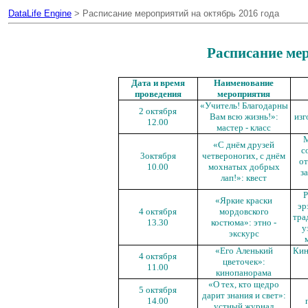
DataLife Engine
> Расписание мероприятий на октябрь 2016 года
Расписание ме
Дата и время
Наименование
проведения
мероприятия
«Учитель! Благодарны
2 октября
Вам всю жизнь!»:
изг
12.00
мастер - класс
«С днём друзей
с
3
октября
четвероногих, с днём
от
10.00
мохнатых добрых
з
лап!»: квест
Р
«Яркие краски
эр
4 октября
мордовского
тра
13.30
костюма»: этно -
у
экскурс
«Его Аленький
Кин
4 октября
цветочек»:
11.00
кинопанорама
«О тех, кто щедро
5 октября
дарит знания и свет»:
14.00
устный журнал