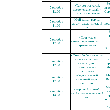
Ре
«Так вот ты какой,
5 октября
игр
цветочек аленький!»
12.00
Сер
игра-путешествие
«Мой самый верный
5 октября
друг»: экологический
пос
11.00
час
Н
«Прогулка с
5 октября
фотоаппаратом»: урок
12.00
краеведения
дос
«Спасибо Вам за нашу
жизнь и счастье»:
Лит
5 октября
литературно-
пр
17.00
музыкальная
Д
программа
«Удивительный
Ме
5 октября
животный мир»:
Вс
12.00
викторина
Ме
«Хороший, плохой,
7 октября
на
злой»: познавательный
10.00
п
час
пов
Р
би