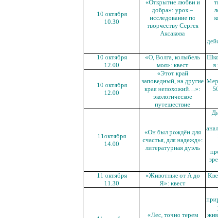
«Открытие любви и
т
добра»: урок –
л
10 октября
исследование по
к
10.30
творчеству Сергея
Аксакова
дей
10 октября
«О, Волга, колыбель
Шко
12.00
моя»: квест
в
«Этот край
заповедный, на другие
Мер
10 октября
края непохожий…»:
5
12.00
экологическое
путешествие
Ди
ана
«Он был рождён для
11
октября
счастья, для надежд»:
14.00
литературная дуэль
пр
зре
11 октября
«Животные от А до
Кве
11.30
Я»: квест
при
«Лес, точно терем
жив