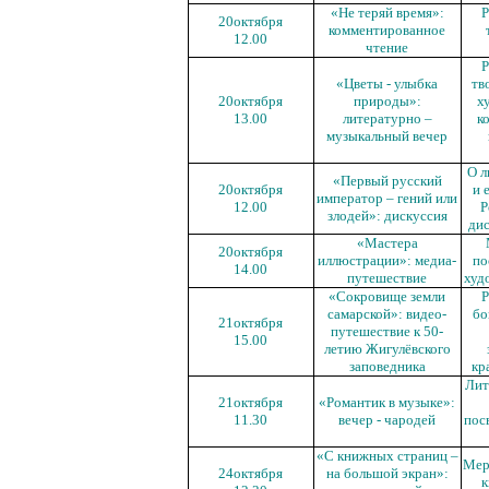
«Не теряй время»:
Р
20октября
комментированное
12.00
чтение
Р
«Цветы - улыбка
тв
20октября
природы»:
х
13.00
литературно –
к
музыкальный вечер
О л
«Первый русский
20октября
и 
император – гений или
12.00
Р
злодей»: дискуссия
дис
«Мастера
20октября
иллюстрации»: медиа-
по
14.00
путешествие
худ
«Сокровище земли
Р
самарской»: видео-
бо
21октября
путешествие к 50-
15.00
летию Жигулёвского
заповедника
кр
Лит
21октября
«Романтик в музыке»:
11.30
вечер - чародей
пос
«С книжных страниц –
Мер
24октября
на большой экран»:
к