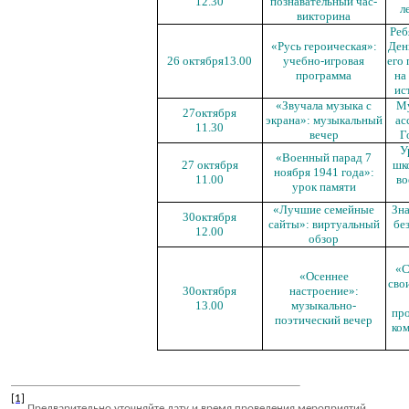
12.30
познавательный час-
л
викторина
Реб
«Русь героическая»:
Ден
26 октября13.00
учебно-игровая
его
программа
на
ис
«Звучала музыка с
Му
27октября
экрана»: музыкальный
ас
11.30
вечер
Г
У
«Военный парад 7
27 октября
шк
ноября 1941 года»:
11.00
во
урок памяти
«Лучшие семейные
Зна
30октября
сайты»: виртуальный
бе
12.00
обзор
«С
«Осеннее
сво
30октября
настроение»:
13.00
музыкально-
пр
поэтический вечер
ко
[1]
Предварительно уточняйте дату и время проведения мероприятий