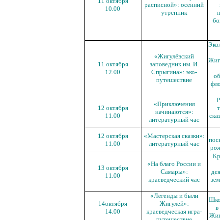
11 октября
расписной»: осенний
10.00
утренник
п
бо
Эко
«Жигулёвский
Жиг
11 октября
заповедник им. И.
12.00
Спрыгина»: эко-
об
путешествие
фло
Р
«Приключения
12 октября
т
начинаются»:
11.00
ска
литературный час
12 октября
«Мастерская сказки»:
пос
11.00
литературный час
рож
Кр
«На благо России и
13 октября
Самары»:
де
11.00
краеведческий час
зе
«Легенды и были
Шко
14
октября
Жигулей»:
в
14.00
краеведческая игра-
Жиг
путешествие