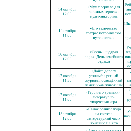
Реб
«Мульт-зеркало для
14 октября
ви
книжных героев»:
12.00
ист
мульт-викторина
Шко
«Его величество
14октября
театр»: историческое
11.00
путешествие
при
Уч
«Осень – щедрая
жд
16 октября
пора»: День семейного
вик
12.00
отдыха
иг
о
«Дайте дорогу
17 октября
утятам!»: устный
11.30
журнал, посвящённый
п
памятникам животным
Л
«Герои его времени»:
17 октября
литературно-
11.00
ру
творческая игра
«Самое великое чудо
Уч
18октября
на свете»:
поз
12.00
литературный час к
85-летию Р. Сефа
«Электронная книга в