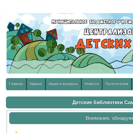
слабовидящих:
Изображения:
Размер шр
Вкл
Выкл
Главная
Афиша
Акции и конкурсы
Новости
Посетителям
Детские библиотеки С
Внимание, обнаруж