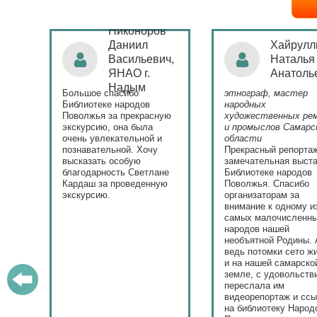
Никоноров
ая
Даниил
Хайрулл
Васильевич,
Наталья
ЯНАО г.
Анатоль
)
Надым
Большое спасибо
этнограф, мастер
с
Библиотеке народов
народных
Поволжья за прекрасную
художественных ре
экскурсию, она была
и промыслов Самарс
ла.
очень увлекательной и
области
у
познавательной. Хочу
Прекрасный репорта
высказать особую
замечательная выста
ю.
благодарность Светлане
Библиотеке народов
Кардаш за проведенную
Поволжья. Спасибо
экскурсию.
организаторам за
внимание к одному и
самых малочисленн
народов нашей
необъятной Родины. 
ведь потомки сето ж
и на нашей самарско
земле, с удовольств
переслала им
видеорепортаж и сс
на библиотеку Народ