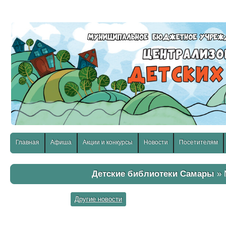
слабовидящих:
Изображения:
Размер шр
Вкл
Выкл
Главная
Афиша
Акции и конкурсы
Новости
Посетителям
Детские библиотеки Самары
» 
Другие новости