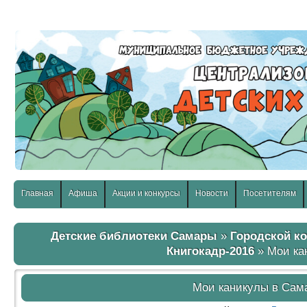
слабовидящих:
Изображения:
Размер шр
Вкл
Выкл
Главная
Афиша
Акции и конкурсы
Новости
Посетителям
Детские библиотеки Самары
»
Городской ко
Книгокадр-2016
» Мои ка
Мои каникулы в Сама