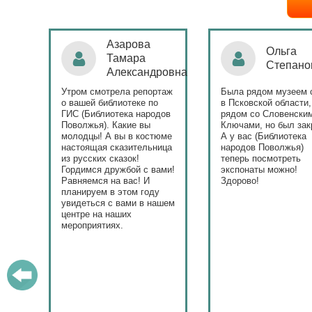
Ольга
Наталья
Степанова
Бондаре
ровна
таж
Была рядом музеем сето
Поздравляю Библиот
в Псковской области,
народов Поволжья с
дов
рядом со Словенскими
уникальным стартом
Ключами, но был закрыт.
тематического года! 
юме
А у вас (Библиотека
и остальные меропри
ица
народов Поволжья)
приносят людям радо
теперь посмотреть
ами!
экспонаты можно!
Здорово!
у
ашем