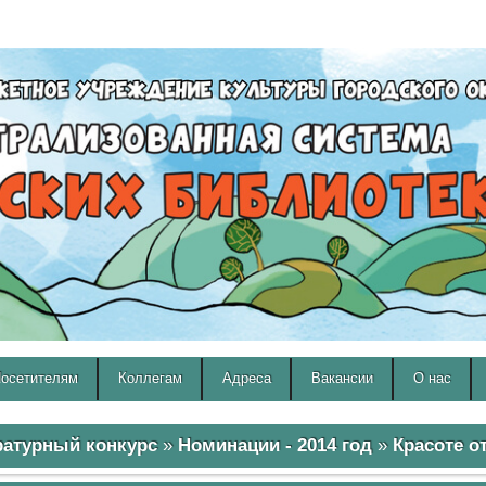
A
A
Изображения:
Размер шрифта:
Вкл
Выкл
A
осетителям
Коллегам
Адреса
Вакансии
О нас
ратурный конкурс
»
Номинации - 2014 год
»
Красоте о