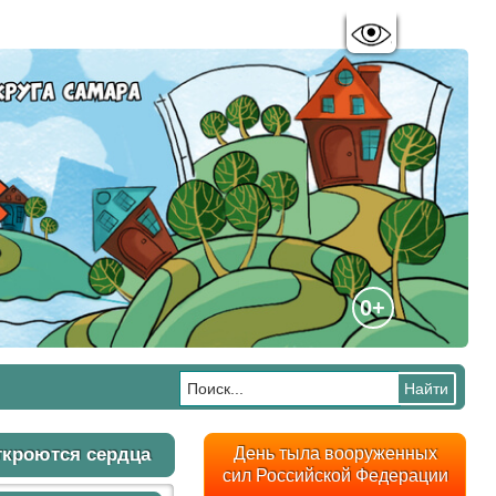
Цветовая схема:
A
A
A
A
0+
ткроются сердца
День тыла вооруженных
сил Российской Федерации