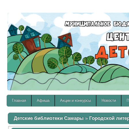
Версия для слабовидящих:
Главная
Афиша
Акции и конкурсы
Новости
П
Детские библиотеки Самары
»
Городской лите