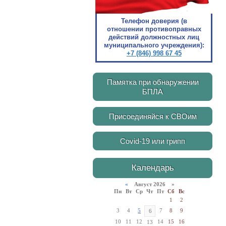
Телефон доверия (в
отношении противоправных
действий должностных лиц
муниципального учреждения):
+7 (846) 998 67 45
Памятка при обнаружении
БПЛА
Присоединяйся к СВОим
Covid-19 или грипп
Календарь
«
Август 2026 »
Пн
Вт
Ср
Чт
Пт
Сб
Вс
1
2
3
4
5
7
8
9
6
10
11
12
14
15
16
13