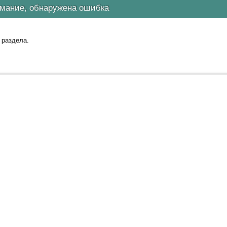
мание, обнаружена ошибка
 раздела.