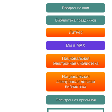
Продление книг
Библиотека праздников
ЛитРес
Мы в MAX
Национальная
электронная библиотека
Национальная
электронная детская
библиотека
Электронная приемная