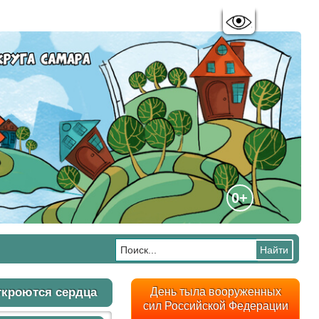
Цветовая схема:
A
A
A
A
0+
ткроются сердца
День тыла вооруженных
сил Российской Федерации