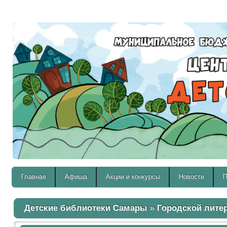
Версия для слабовидящих:
Главная
Афиша
Акции и конкурсы
Новости
П
Детские библиотеки Самары
»
Городской лите