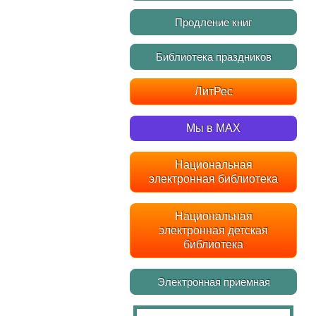
Продление книг
Библиотека праздников
ЛитРес
Мы в MAX
Национальная
электронная библиотека
Национальная
электронная детская
библиотека
Электронная приемная