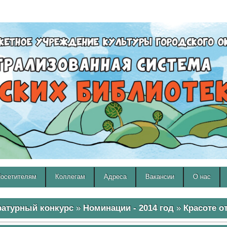
A
A
Изображения:
Размер шрифта:
Вкл
Выкл
A
осетителям
Коллегам
Адреса
Вакансии
О нас
ратурный конкурс
»
Номинации - 2014 год
»
Красоте о