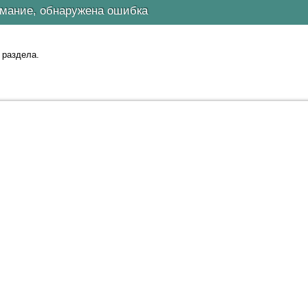
мание, обнаружена ошибка
 раздела.