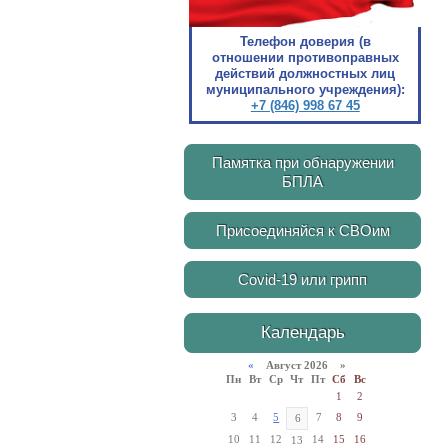
Телефон доверия (в
отношении противоправных
действий должностных лиц
муниципального учреждения):
+7 (846) 998 67 45
Памятка при обнаружении
БПЛА
Присоединяйся к СВОим
Covid-19 или грипп
Календарь
«
Август 2026 »
Пн
Вт
Ср
Чт
Пт
Сб
Вс
1
2
3
4
5
7
8
9
6
10
11
12
14
15
16
13