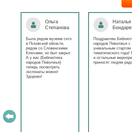
Ольга
Наталья
Степанова
Бондаре
ровна
таж
Была рядом музеем сето
Поздравляю Библиот
в Псковской области,
народов Поволжья с
дов
рядом со Словенскими
уникальным стартом
Ключами, но был закрыт.
тематического года! 
юме
А у вас (Библиотека
и остальные меропри
ица
народов Поволжья)
приносят людям радо
теперь посмотреть
ами!
экспонаты можно!
Здорово!
у
ашем