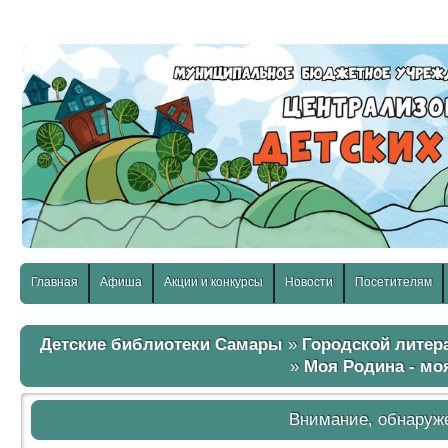
слабовидящих:
Изображения:
Размер шр
Вкл
Выкл
Главная
Афиша
Акции и конкурсы
Новости
Посетителям
Детские библиотеки Самары
»
Городской литер
»
Моя Родина - мо
Внимание, обнаруж