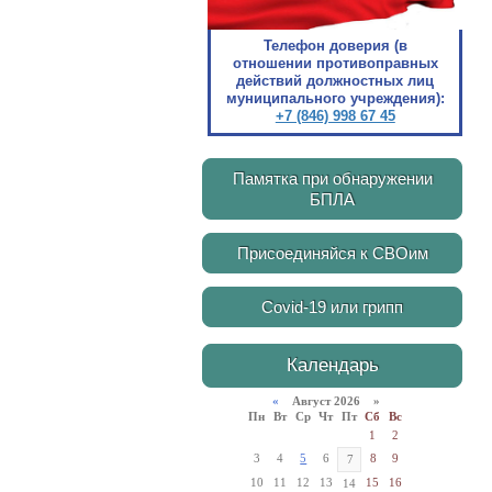
Телефон доверия (в
отношении противоправных
действий должностных лиц
муниципального учреждения):
+7 (846) 998 67 45
Памятка при обнаружении
БПЛА
Присоединяйся к СВОим
Covid-19 или грипп
Календарь
«
Август 2026 »
Пн
Вт
Ср
Чт
Пт
Сб
Вс
1
2
3
4
5
6
8
9
7
10
11
12
13
15
16
14