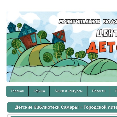
Версия для слабовидящих:
Главная
Афиша
Акции и конкурсы
Новости
П
Детские библиотеки Самары
»
Городской лит