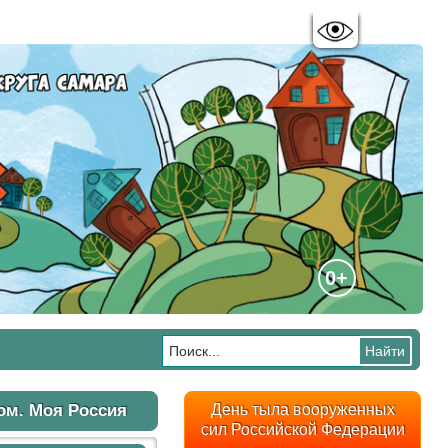
Цветовая схема:
A
A
A
A
0+
ом. Моя Россия
День тыла вооруженных
сил Российской Федерации