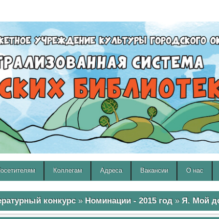
A
A
Изображения:
Размер шрифта:
Вкл
Выкл
A
осетителям
Коллегам
Адреса
Вакансии
О нас
ературный конкурс
»
Номинации - 2015 год
»
Я. Мой д