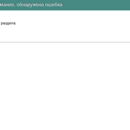
мание, обнаружена ошибка
 раздела.