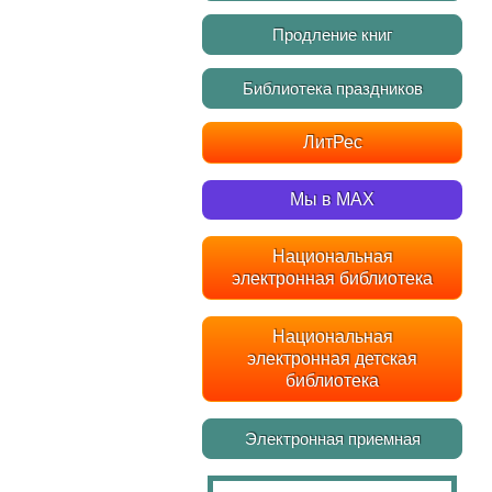
Продление книг
Библиотека праздников
ЛитРес
Мы в MAX
Национальная
электронная библиотека
Национальная
электронная детская
библиотека
Электронная приемная