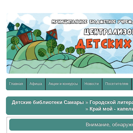
слабовидящих:
Изображения:
Размер шр
Вкл
Выкл
Главная
Афиша
Акции и конкурсы
Новости
Посетителям
Детские библиотеки Самары
»
Городской литер
»
Край мой - капел
Внимание, обнаруж