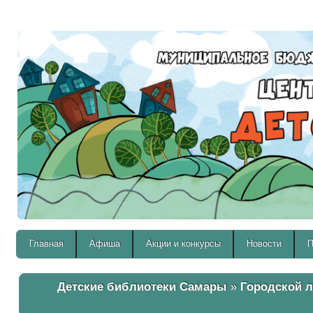
Версия для слабовидящих:
Главная
Афиша
Акции и конкурсы
Новости
П
Детские библиотеки Самары
»
Городской л