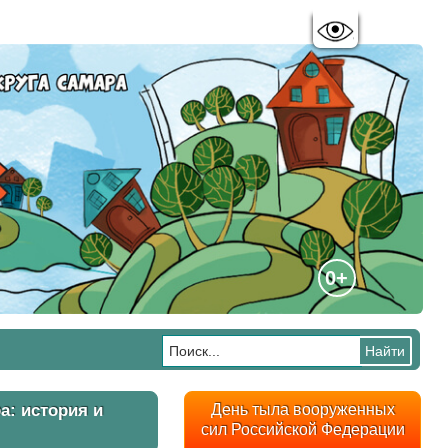
Цветовая схема:
A
A
A
A
0+
а: история и
День тыла вооруженных
сил Российской Федерации