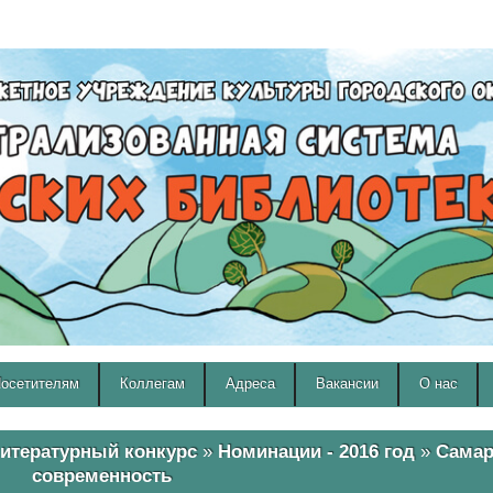
A
A
Изображения:
Размер шрифта:
Вкл
Выкл
A
осетителям
Коллегам
Адреса
Вакансии
О нас
итературный конкурс
»
Номинации - 2016 год
»
Самар
современность