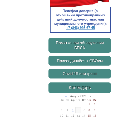
Телефон доверия (в
отношении противоправных
действий должностных лиц
муниципального учреждения):
+7 (846) 998 67 45
Памятка при обнаружении
БПЛА
Присоединяйся к СВОим
Covid-19 или грипп
Календарь
«
Август 2026 »
Пн
Вт
Ср
Чт
Пт
Сб
Вс
1
2
3
4
5
7
8
9
6
10
11
12
14
15
16
13