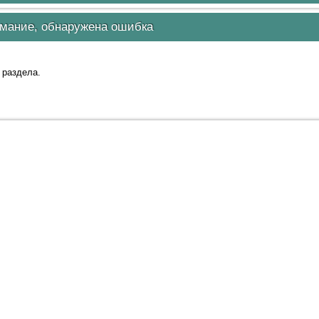
мание, обнаружена ошибка
 раздела.