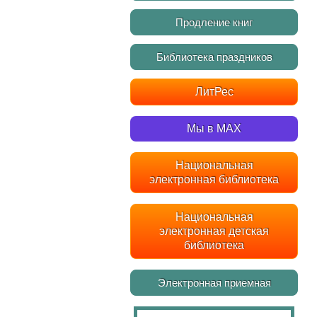
Продление книг
Библиотека праздников
ЛитРес
Мы в MAX
Национальная
электронная библиотека
Национальная
электронная детская
библиотека
Электронная приемная