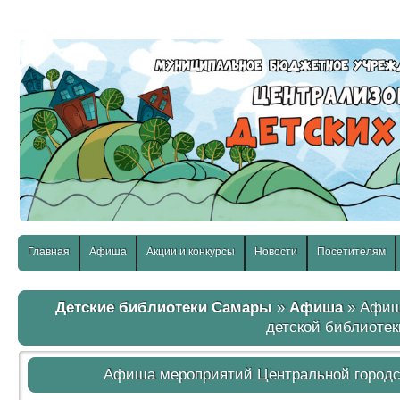
слабовидящих:
Изображения:
Размер шр
Вкл
Выкл
Главная
Афиша
Акции и конкурсы
Новости
Посетителям
Детские библиотеки Самары
»
Афиша
» Афиш
детской библиотек
Афиша мероприятий Центральной городск