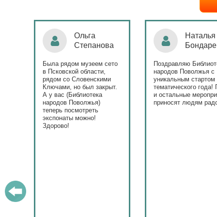
Ольга
Наталья
Степанова
Бондаре
ровна
таж
Была рядом музеем сето
Поздравляю Библиот
в Псковской области,
народов Поволжья с
дов
рядом со Словенскими
уникальным стартом
Ключами, но был закрыт.
тематического года! 
юме
А у вас (Библиотека
и остальные меропри
ица
народов Поволжья)
приносят людям радо
теперь посмотреть
ами!
экспонаты можно!
Здорово!
у
ашем