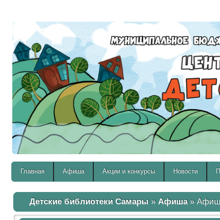
Версия для слабовидящих:
Главная
Афиша
Акции и конкурсы
Новости
П
Детские библиотеки Самары
»
Афиша
» Афиша