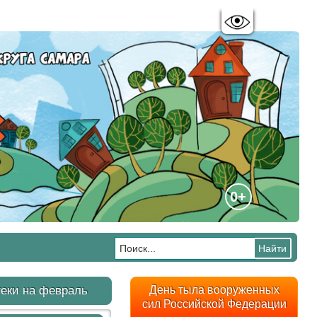
Цветовая схема:
A
A
A
A
0+
еки на февраль
День тыла вооруженных
сил Российской Федерации