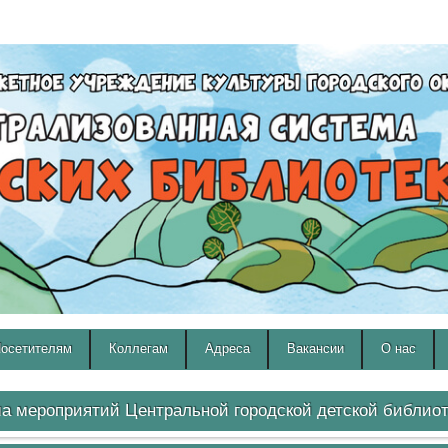
A
A
Изображения:
Размер шрифта:
Вкл
Выкл
A
осетителям
Коллегам
Адреса
Вакансии
О нас
 мероприятий Центральной городской детской библиот