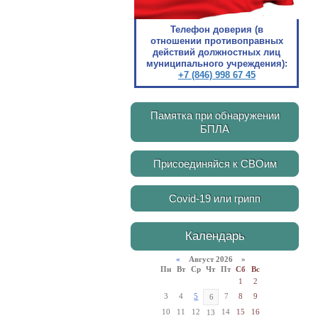
Телефон доверия (в
отношении противоправных
действий должностных лиц
муниципального учреждения):
+7 (846) 998 67 45
Памятка при обнаружении
БПЛА
Присоединяйся к СВОим
Covid-19 или грипп
Календарь
«
Август 2026 »
Пн
Вт
Ср
Чт
Пт
Сб
Вс
1
2
3
4
5
7
8
9
6
10
11
12
14
15
16
13