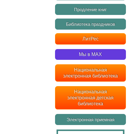
Продление книг
Библиотека праздников
ЛитРес
Мы в MAX
Национальная
электронная библиотека
Национальная
электронная детская
библиотека
Электронная приемная