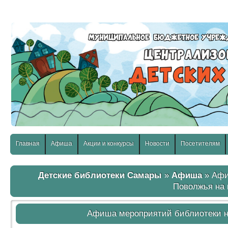
слабовидящих:
Изображения:
Размер шр
Вкл
Выкл
Главная
Афиша
Акции и конкурсы
Новости
Посетителям
Детские библиотеки Самары
»
Афиша
» Афи
Поволжья на 
Афиша мероприятий библиотеки н