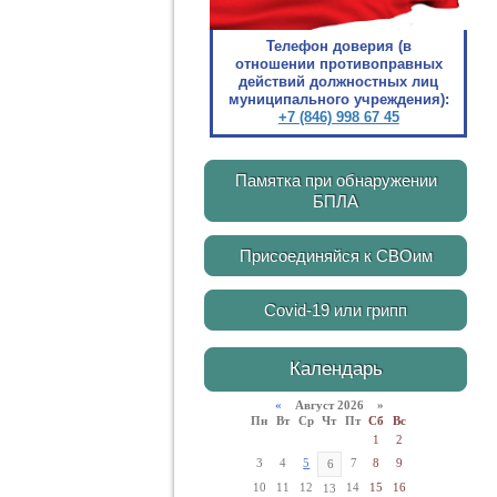
Телефон доверия (в
отношении противоправных
действий должностных лиц
муниципального учреждения):
+7 (846) 998 67 45
Памятка при обнаружении
БПЛА
Присоединяйся к СВОим
Covid-19 или грипп
Календарь
«
Август 2026 »
Пн
Вт
Ср
Чт
Пт
Сб
Вс
1
2
3
4
5
7
8
9
6
10
11
12
14
15
16
13