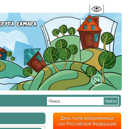
Цветовая схема:
A
A
A
A
0+
День тыла вооруженных
сил Российской Федерации