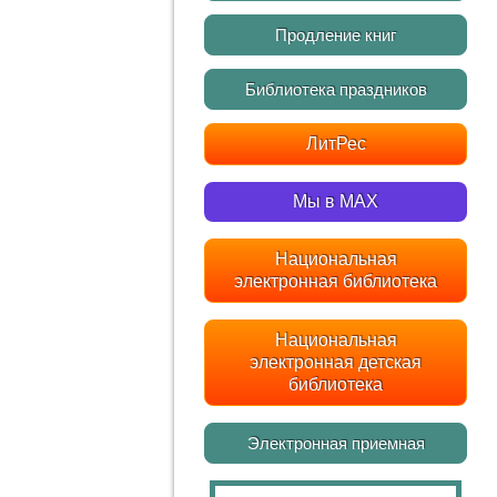
Продление книг
Библиотека праздников
ЛитРес
Мы в MAX
Национальная
электронная библиотека
Национальная
электронная детская
библиотека
Электронная приемная