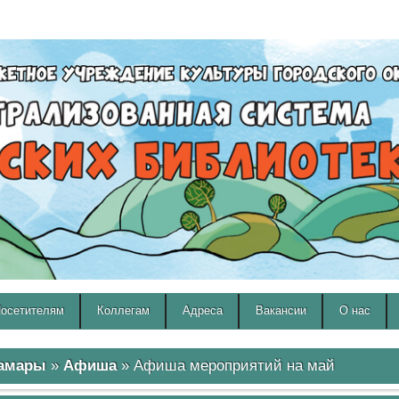
A
A
Изображения:
Размер шрифта:
Вкл
Выкл
A
осетителям
Коллегам
Адреса
Вакансии
О нас
Самары
»
Афиша
» Афиша мероприятий на май