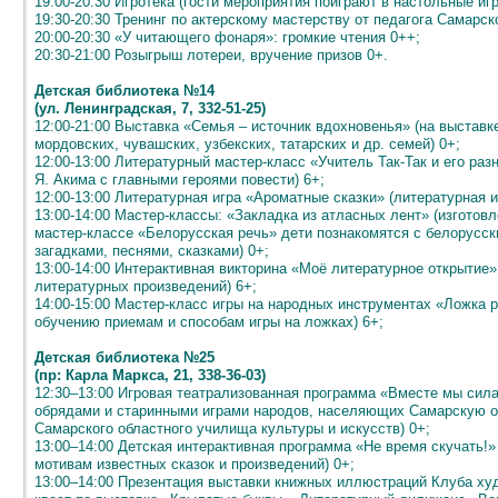
19:00-20:30 Игротека (гости мероприятия поиграют в настольные иг
19:30-20:30 Тренинг по актерскому мастерству от педагога Самарск
20:00-20:30 «У читающего фонаря»: громкие чтения 0++;
20:30-21:00 Розыгрыш лотереи, вручение призов 0+.
Детская библиотека №14
(ул. Ленинградская, 7, 332-51-25)
12:00-21:00 Выставка «Семья – источник вдохновенья» (на выстав
мордовских, чувашских, узбекских, татарских и др. семей) 0+;
12:00-13:00 Литературный мастер-класс «Учитель Так-Так и его раз
Я. Акима с главными героями повести) 6+;
12:00-13:00 Литературная игра «Ароматные сказки» (литературная и
13:00-14:00 Мастер-классы: «Закладка из атласных лент» (изготов
мастер-классе «Белорусская речь» дети познакомятся с белорусс
загадками, песнями, сказками) 0+;
13:00-14:00 Интерактивная викторина «Моё литературное открытие»
литературных произведений) 6+;
14:00-15:00 Мастер-класс игры на народных инструментах «Ложка ра
обучению приемам и способам игры на ложках) 6+;
Детская библиотека №25
(пр: Карла Маркса, 21, 338-36-03)
12:30–13:00 Игровая театрализованная программа «Вместе мы сила
обрядами и старинными играми народов, населяющих Самарскую об
Самарского областного училища культуры и искусств) 0+;
13:00–14:00 Детская интерактивная программа «Не время скучать!
мотивам известных сказок и произведений) 0+;
13:00–14:00 Презентация выставки книжных иллюстраций Клуба ху