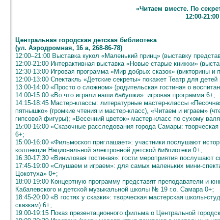
«Читаем вместе. По секре
12:00-21:00
Центральная городская детская библиотека
(ул. Аэродромная, 16 а, 268-86-78)
12:00–21:00 Выставка кукол «Маленький принц» (выставку представ
12:00-21:00 Интерактивная выставка «Новые старые книжки» (выстав
12:30-13:00 Игровая программа «Мир добрых сказок» (викторины и 
12:00-13:00 Спектакль «Детские секреты» покажет Театр для дете
13:00-14:00 «Просто о сложном» (родительская гостиная о воспитан
14:00-15:00 «Во что играли наши бабушки»: игровая программа 6+;
14:15-18:45 Мастер-классы: литературные мастер-классы «Песочна
пятнышко» (громкие чтения и мастер-класс), «Читаем и играем» (чт
гипсовой фигуры); «Весенний цветок» мастер-класс по сухому вал
15:00-16:00 «Сказочные расследования города Самары: творческая
6+;
15:00-16:00 «Фильмоскоп приглашает»: участники послушают ист
коллекции Национальной электронной детской библиотеки 0+;
16:30-17:30 «Виниловая гостиная»: гости мероприятия послушают с
17:45-19:00 «Слушаем и играем»: для самых маленьких мини-спекта
Цокотуха» 0+;
18:00-19:00 Концертную программу представят преподаватели и ю
Кабалевского и детской музыкальной школы № 19 г.о. Самара 0+;
18:45-20:00 «В гостях у сказки»: творческая мастерская школы-сту
сказкам) 6+;
19:00-19:15 Показ презентационного фильма о Центральной городс