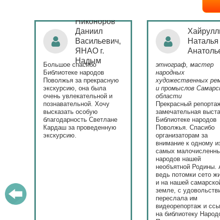
Никоноров
ая
Даниил
Хайрулл
Васильевич,
Наталья
ЯНАО г.
Анатоль
)
Надым
Большое спасибо
этнограф, мастер
с
Библиотеке народов
народных
Поволжья за прекрасную
художественных ре
экскурсию, она была
и промыслов Самарс
ла.
очень увлекательной и
области
у
познавательной. Хочу
Прекрасный репорта
высказать особую
замечательная выста
ю.
благодарность Светлане
Библиотеке народов
Кардаш за проведенную
Поволжья. Спасибо
экскурсию.
организаторам за
внимание к одному и
самых малочисленн
народов нашей
необъятной Родины. 
ведь потомки сето ж
и на нашей самарско
земле, с удовольств
переслала им
видеорепортаж и сс
на библиотеку Народ