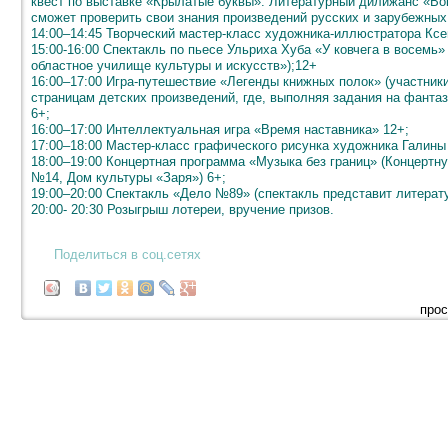
квест по выставке «Крылатые буквы». Литературный дилижанс «Вок
сможет проверить свои знания произведений русских и зарубежных
14:00–14:45 Творческий мастер-класс художника-иллюстратора Ксе
15:00-16:00 Спектакль по пьесе Ульриха Хуба «У ковчега в восем
областное училище культуры и искусств»);12+
16:00–17:00 Игра-путешествие «Легенды книжных полок» (участник
страницам детских произведений, где, выполняя задания на фантаз
6+;
16:00–17:00 Интеллектуальная игра «Время наставника» 12+;
17:00–18:00 Мастер-класс графического рисунка художника Галины
18:00–19:00 Концертная программа «Музыка без границ» (Концерт
№14, Дом культуры «Заря») 6+;
19:00–20:00 Спектакль «Дело №89» (спектакль представит литер
20:00- 20:30 Розыгрыш лотереи, вручение призов.
Поделиться в соц.сетях
прос