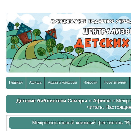
слабовидящих:
Изображения:
Размер шр
Вкл
Выкл
Главная
Афиша
Акции и конкурсы
Новости
Посетителям
Детские библиотеки Самары
»
Афиша
» Межре
читать. Настоящие
Межрегиональный книжный фестиваль "Вр