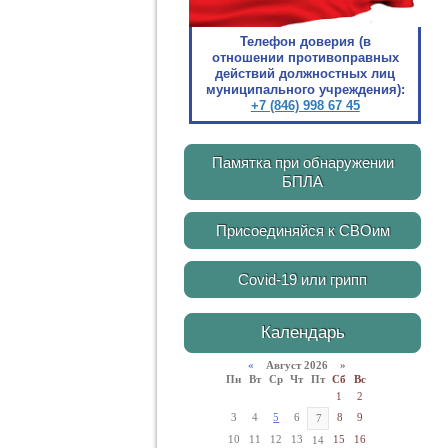
Телефон доверия (в
отношении противоправных
действий должностных лиц
муниципального учреждения):
+7 (846) 998 67 45
Памятка при обнаружении
БПЛА
Присоединяйся к СВОим
Covid-19 или грипп
Календарь
«
Август 2026 »
Пн
Вт
Ср
Чт
Пт
Сб
Вс
1
2
3
4
5
6
8
9
7
10
11
12
13
15
16
14