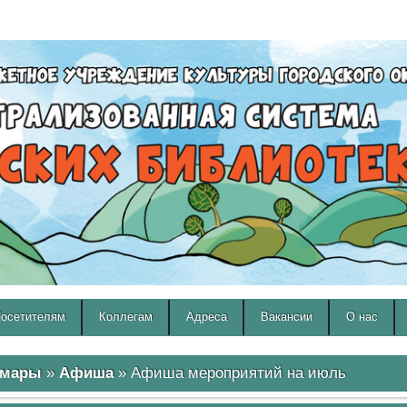
A
A
Изображения:
Размер шрифта:
Вкл
Выкл
A
осетителям
Коллегам
Адреса
Вакансии
О нас
амары
»
Афиша
» Афиша мероприятий на июль