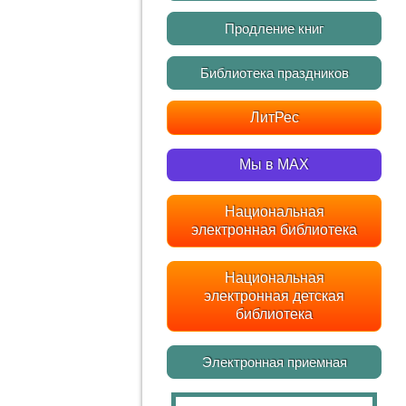
Продление книг
Библиотека праздников
ЛитРес
Мы в MAX
Национальная
электронная библиотека
Национальная
электронная детская
библиотека
Электронная приемная