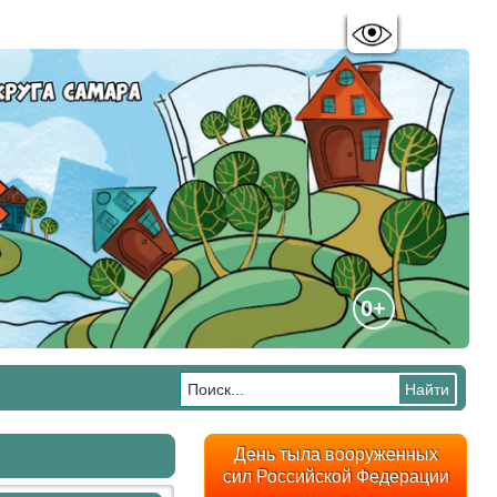
Цветовая схема:
A
A
A
A
0+
День тыла вооруженных
сил Российской Федерации