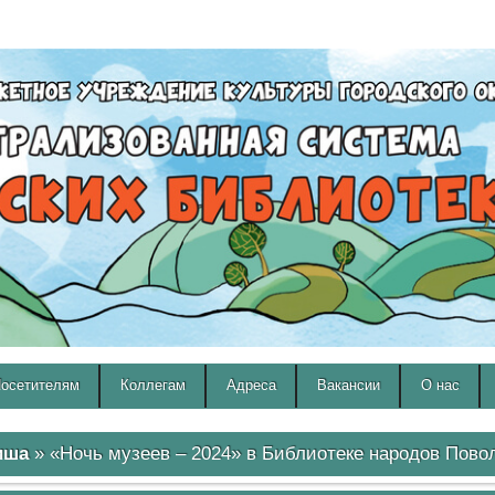
A
A
Изображения:
Размер шрифта:
Вкл
Выкл
A
осетителям
Коллегам
Адреса
Вакансии
О нас
иша
» «Ночь музеев – 2024» в Библиотеке народов Пово