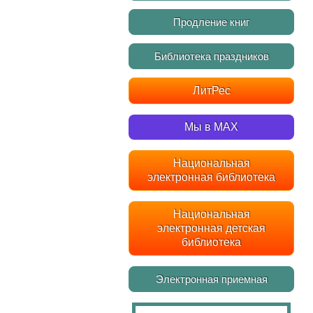
Продление книг
Библиотека праздников
ЛитРес
Мы в MAX
Национальная
электронная библиотека
Национальная
электронная детская
библиотека
Электронная приемная