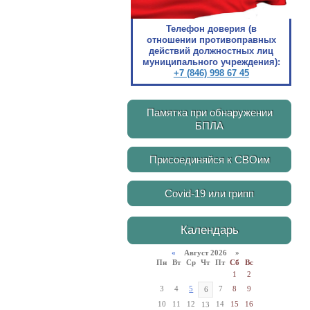
Телефон доверия (в
отношении противоправных
действий должностных лиц
муниципального учреждения):
+7 (846) 998 67 45
Памятка при обнаружении
БПЛА
Присоединяйся к СВОим
Covid-19 или грипп
Календарь
«
Август 2026 »
Пн
Вт
Ср
Чт
Пт
Сб
Вс
1
2
3
4
5
7
8
9
6
10
11
12
14
15
16
13