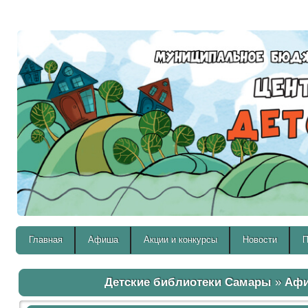
Версия для слабовидящих:
Главная
Афиша
Акции и конкурсы
Новости
П
Детские библиотеки Самары
»
Аф