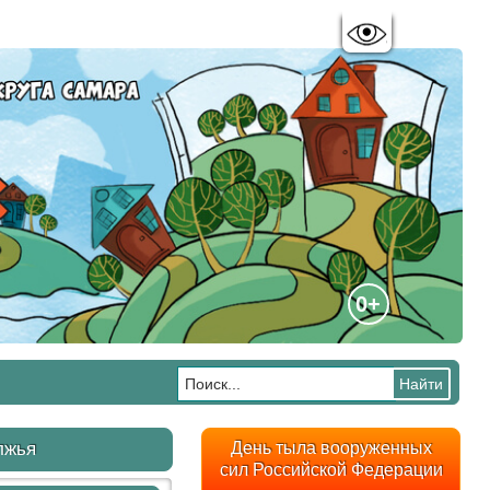
Цветовая схема:
A
A
A
A
0+
лжья
День тыла вооруженных
сил Российской Федерации