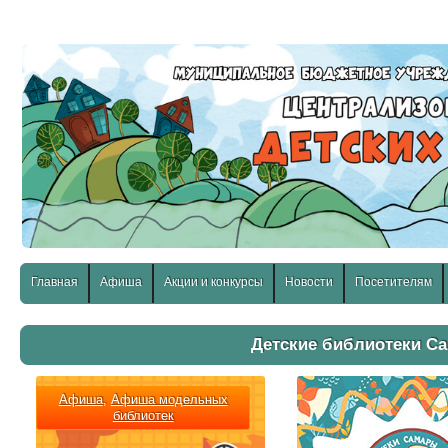
слабовидящих:
Изображения:
Размер шр
Вкл
Выкл
Главная
Афиша
Акции и конкурсы
Новости
Посетителям
Детские библиотеки С
Афиша
,
Афиша модельных
библиотек