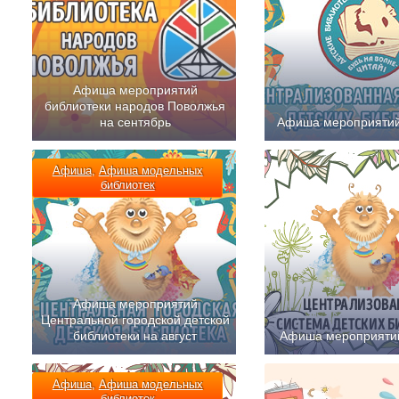
Афиша мероприятий
библиотеки народов Поволжья
на сентябрь
Афиша мероприятий 
Афиша
,
Афиша модельных
библиотек
Афиша мероприятий
Центральной городской детской
библиотеки на август
Афиша мероприяти
Афиша
,
Афиша модельных
библиотек