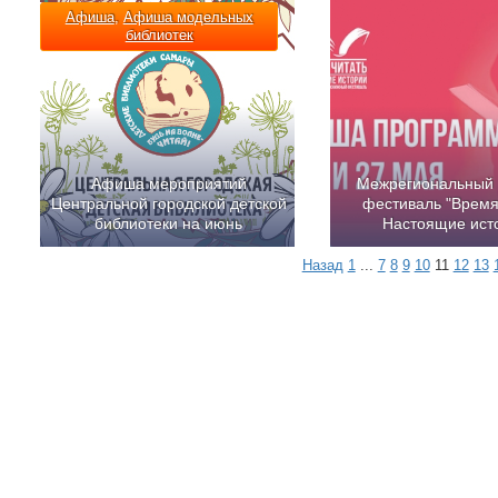
Афиша
,
Афиша модельных
библиотек
Афиша мероприятий
Межрегиональный
Центральной городской детской
фестиваль "Время
библиотеки на июнь
Настоящие ист
Назад
1
...
7
8
9
10
11
12
13