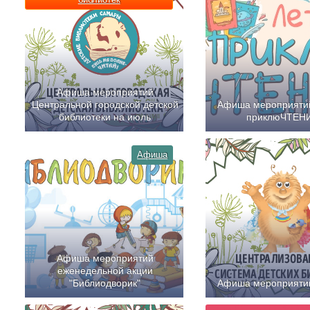
Афиша мероприятий
Центральной городской детской
Афиша мероприяти
библиотеки на июль
приклюЧТЕН
Афиша
Афиша мероприятий
еженедельной акции
"Библиодворик"
Афиша мероприяти