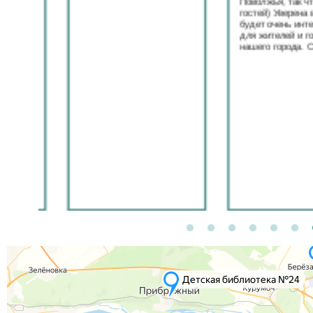
Поволжья, так что ж
гостей) Уверена выст
будет очень интерес
для жителей и госте
нашего города. Спас