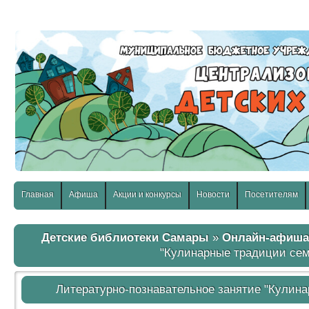
слабовидящих:
Изображения:
Размер шр
Вкл
Выкл
Главная
Афиша
Акции и конкурсы
Новости
Посетителям
Детские библиотеки Самары
»
Онлайн-афиша
"Кулинарные традиции сем
Литературно-познавательное занятие "Кулин