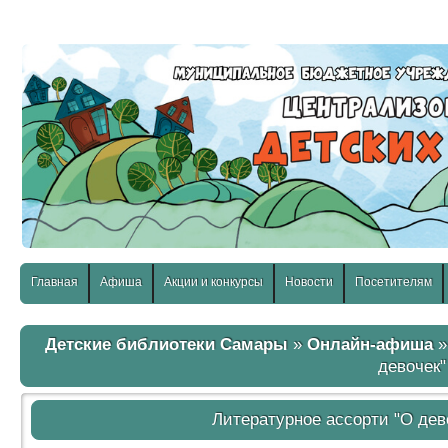
слабовидящих:
Изображения:
Размер шр
Вкл
Выкл
Главная
Афиша
Акции и конкурсы
Новости
Посетителям
Детские библиотеки Самары
»
Онлайн-афиша
»
девочек"
Литературное ассорти "О дев