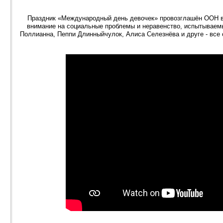
Праздник «Международный день девочек» провозглашён ООН в 2
внимание на социальные проблемы и неравенство, испытываемы
Поллианна, Пеппи Длинныйчулок, Алиса Селезнёва и друге - все о