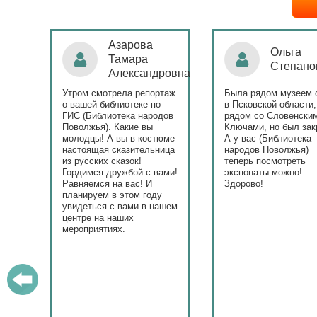
Ольга
Наталья
Степанова
Бондаре
ровна
таж
Была рядом музеем сето
Поздравляю Библиот
в Псковской области,
народов Поволжья с
дов
рядом со Словенскими
уникальным стартом
Ключами, но был закрыт.
тематического года! 
юме
А у вас (Библиотека
и остальные меропри
ица
народов Поволжья)
приносят людям радо
теперь посмотреть
ами!
экспонаты можно!
Здорово!
у
ашем