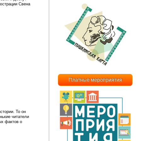
люстрации Свена
Платные мероприятия
стории. То он
енькие читатели
ых фактов о