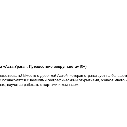
а «Аста-Ураган. Путешествие вокруг света»
(0+)
ешествовать! Вместе с девочкой Астой, которая странствует на большо
и познакомятся с великими географическими открытиями, узнают много н
нах, научатся работать с картами и компасом.