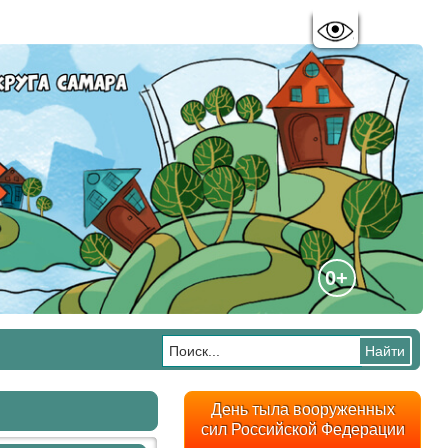
Цветовая схема:
A
A
A
A
0+
День тыла вооруженных
сил Российской Федерации