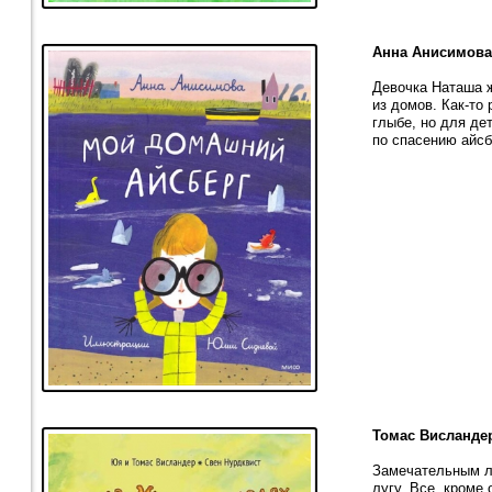
Анна Анисимова
Девочка Наташа ж
из домов. Как-то
глыбе, но для де
по спасению айсб
Томас Висланде
Замечательным ле
лугу. Все, кроме