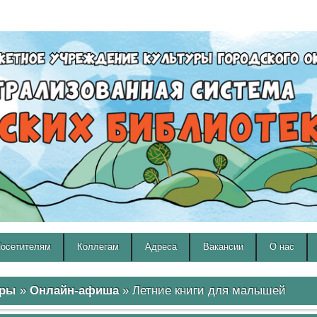
A
A
Изображения:
Размер шрифта:
Вкл
Выкл
A
осетителям
Коллегам
Адреса
Вакансии
О нас
ары
»
Онлайн-афиша
» Летние книги для малышей