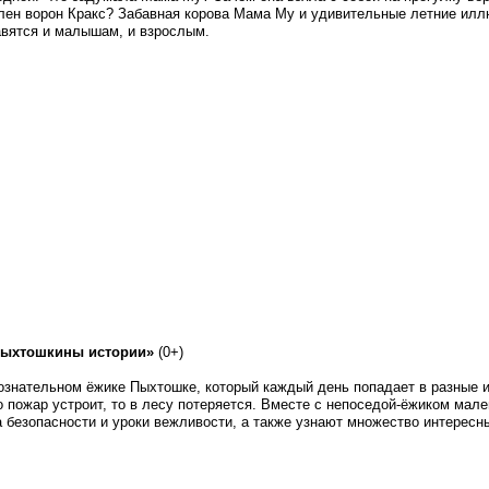
олен ворон Кракс? Забавная корова Мама Му и удивительные летние ил
авятся и малышам, и взрослым.
Пыхтошкины истории»
(0+)
ознательном ёжике Пыхтошке, который каждый день попадает в разные и
то пожар устроит, то в лесу потеряется. Вместе с непоседой-ёжиком мал
 безопасности и уроки вежливости, а также узнают множество интересн