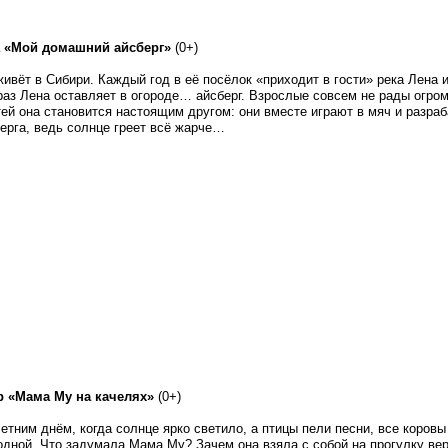
 «Мой домашний айсберг»
(0+)
ивёт в Сибири. Каждый год в её посёлок «приходит в гости» река Лена 
 раз Лена оставляет в огороде… айсберг. Взрослые совсем не рады огро
тей она становится настоящим другом: они вместе играют в мяч и разра
ерга, ведь солнце греет всё жарче…
р «Мама Му на качелях»
(0+)
тним днём, когда солнце ярко светило, а птицы пели песни, все коровы
 одной. Что задумала Мама Му? Зачем она взяла с собой на прогулку ве