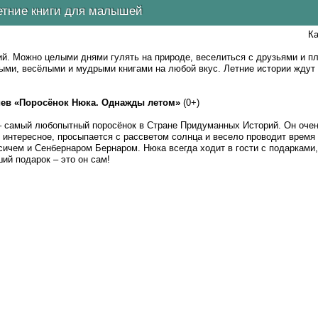
етние книги для малышей
Ка
ий. Можно целыми днями гулять на природе, веселиться с друзьями и пл
ыми, весёлыми и мудрыми книгами на любой вкус. Летние истории ждут
ев «Поросёнок Нюка. Однажды летом»
(0+)
– самый любопытный поросёнок в Стране Придуманных Историй. Он очен
о интересное, просыпается с рассветом солнца и весело проводит время
сичем и Сенбернаром Бернаром. Нюка всегда ходит в гости с подарками,
ший подарок – это он сам!