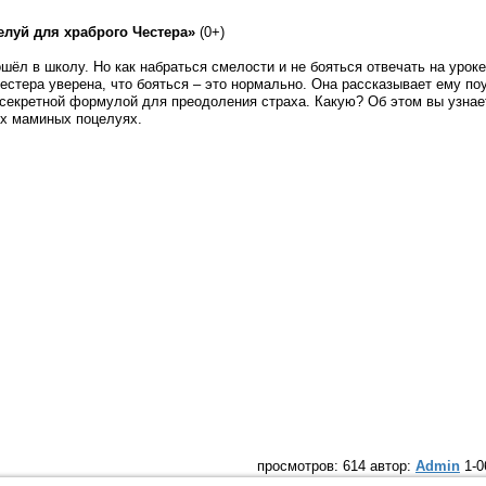
луй для храброго Честера»
(0+)
ёл в школу. Но как набраться смелости и не бояться отвечать на урок
стера уверена, что бояться – это нормально. Она рассказывает ему п
 секретной формулой для преодоления страха. Какую? Об этом вы узнае
ых маминых поцелуях.
просмотров: 614 автор:
Admin
1-0