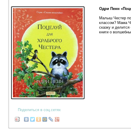
Одри Пенн «Поце
Малыш Честер пош
классом? Мама Че
сказку и делится
книги о волшебн
Поделиться в соц.сетях