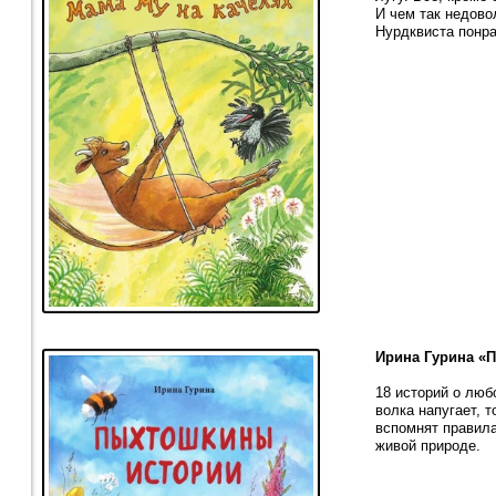
И чем так недов
Нурдквиста понр
Ирина Гурина «
18 историй о люб
волка напугает, 
вспомнят правила
живой природе.