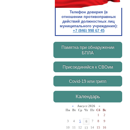
Телефон доверия (в
отношении противоправных
действий должностных лиц
муниципального учреждения):
+7 (846) 998 67 45
Памятка при обнаружении
БПЛА
Присоединяйся к СВОим
Covid-19 или грипп
Календарь
«
Август 2026 »
Пн
Вт
Ср
Чт
Пт
Сб
Вс
1
2
3
4
5
7
8
9
6
10
11
12
14
15
16
13