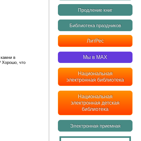
Продление книг
Библиотека праздников
ЛитРес
Мы в MAX
 камни в
? Хорошо, что
Национальная
электронная библиотека
Национальная
электронная детская
библиотека
Электронная приемная