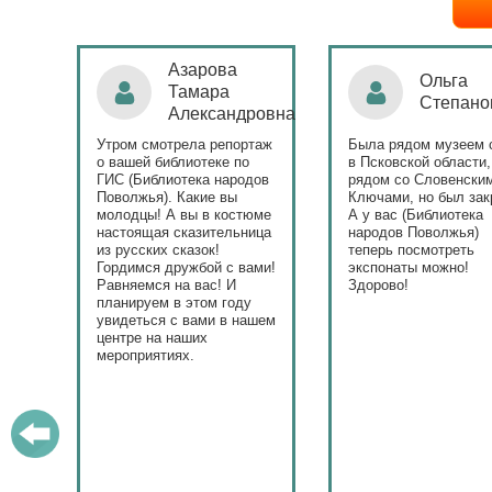
Ольга
Наталья
Степанова
Бондаре
ровна
таж
Была рядом музеем сето
Поздравляю Библиот
в Псковской области,
народов Поволжья с
дов
рядом со Словенскими
уникальным стартом
Ключами, но был закрыт.
тематического года! 
юме
А у вас (Библиотека
и остальные меропри
ица
народов Поволжья)
приносят людям радо
теперь посмотреть
ами!
экспонаты можно!
Здорово!
у
ашем