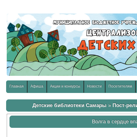
слабовидящих:
Изображения:
Размер шр
Вкл
Выкл
Главная
Афиша
Акции и конкурсы
Новости
Посетителям
Детские библиотеки Самары
»
Пост-рел
Волга в сердце вп