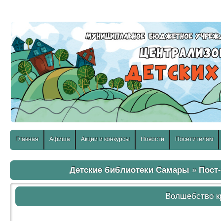
слабовидящих:
Изображения:
Размер шр
Вкл
Выкл
Главная
Афиша
Акции и конкурсы
Новости
Посетителям
Детские библиотеки Самары
»
Пост
Волшебство к