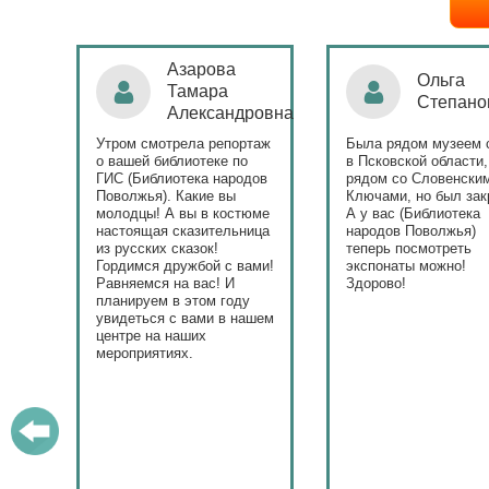
Ольга
Наталья
Степанова
Бондаре
ровна
таж
Была рядом музеем сето
Поздравляю Библиот
в Псковской области,
народов Поволжья с
дов
рядом со Словенскими
уникальным стартом
Ключами, но был закрыт.
тематического года! 
юме
А у вас (Библиотека
и остальные меропри
ица
народов Поволжья)
приносят людям радо
теперь посмотреть
ами!
экспонаты можно!
Здорово!
у
ашем