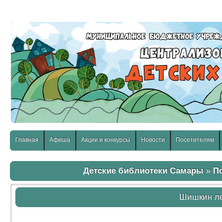
слабовидящих:
Изображения:
Размер шр
Вкл
Выкл
Главная
Афиша
Акции и конкурсы
Новости
Посетителям
Детские библиотеки Самары
»
П
Шишкин л