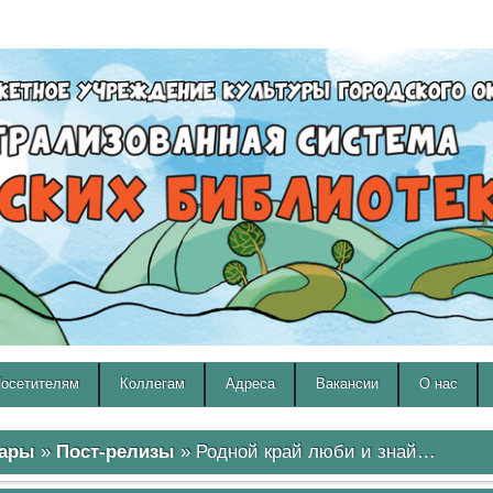
A
A
Изображения:
Размер шрифта:
Вкл
Выкл
A
осетителям
Коллегам
Адреса
Вакансии
О нас
мары
»
Пост-релизы
» Родной край люби и знай…