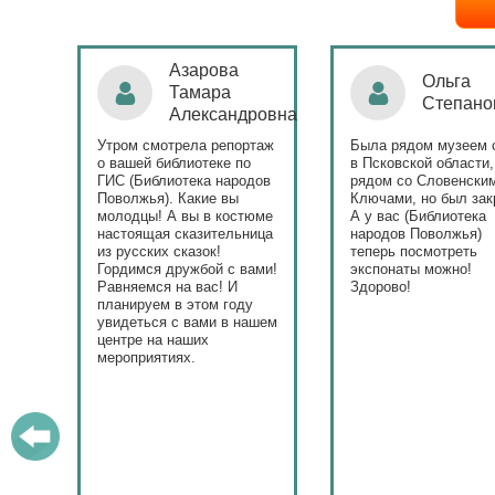
Азарова
Ольга
Тамара
Степанова
Александровна
тром смотрела репортаж
Была рядом музеем сето
вашей библиотеке по
в Псковской области,
ИС (Библиотека народов
рядом со Словенскими
волжья). Какие вы
Ключами, но был закрыт.
олодцы! А вы в костюме
А у вас (Библиотека
астоящая сказительница
народов Поволжья)
 русских сказок!
теперь посмотреть
рдимся дружбой с вами!
экспонаты можно!
вняемся на вас! И
Здорово!
анируем в этом году
идеться с вами в нашем
нтре на наших
ероприятиях.