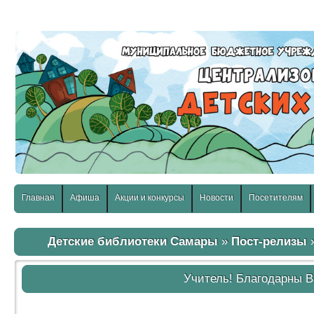
слабовидящих:
Изображения:
Размер шр
Вкл
Выкл
Главная
Афиша
Акции и конкурсы
Новости
Посетителям
Детские библиотеки Самары
»
Пост-релизы
»
Учитель! Благодарны В