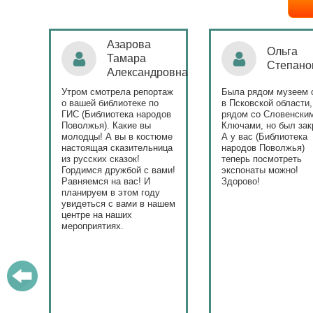
Ольга
Наталья
Степанова
Бондаре
ровна
таж
Была рядом музеем сето
Поздравляю Библиот
в Псковской области,
народов Поволжья с
дов
рядом со Словенскими
уникальным стартом
Ключами, но был закрыт.
тематического года! 
юме
А у вас (Библиотека
и остальные меропри
ица
народов Поволжья)
приносят людям радо
теперь посмотреть
ами!
экспонаты можно!
Здорово!
у
ашем