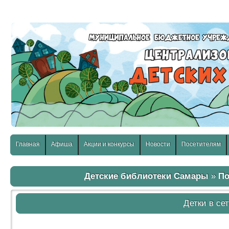
слабовидящих:
Изображения:
Размер шр
Вкл
Выкл
Главная
Афиша
Акции и конкурсы
Новости
Посетителям
Детские библиотеки Самары
»
По
Детки в сет