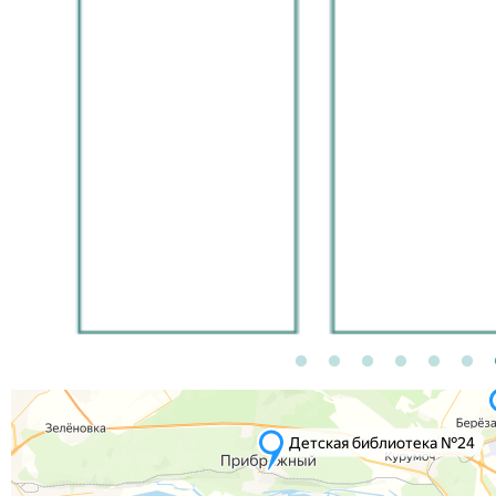
Поволжья, так что ж
гостей) Уверена выст
будет очень интерес
для жителей и госте
нашего города. Спас