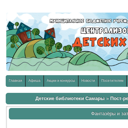
слабовидящих:
Изображения:
Размер шр
Вкл
Выкл
Главная
Афиша
Акции и конкурсы
Новости
Посетителям
Детские библиотеки Самары
»
Пост-р
Фантазёры и за