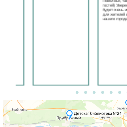
Поволжья, так что ж
гостей) Уверена выст
будет очень интерес
для жителей и госте
нашего города. Спас