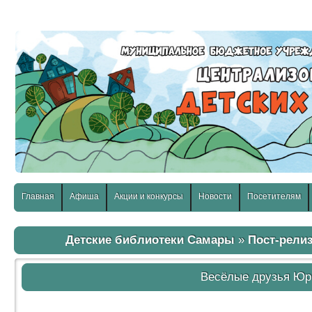
слабовидящих:
Изображения:
Размер шр
Вкл
Выкл
Главная
Афиша
Акции и конкурсы
Новости
Посетителям
Детские библиотеки Самары
»
Пост-рели
Весёлые друзья Юр