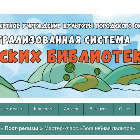
A
A
Изображения:
Размер шрифта:
Вкл
Выкл
A
осетителям
Коллегам
Адреса
Вакансии
О нас
»
Пост-релизы
» Мастер-класс «Волшебная палитра»