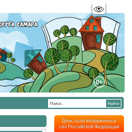
Цветовая схема:
A
A
A
A
0+
День тыла вооруженных
сил Российской Федерации