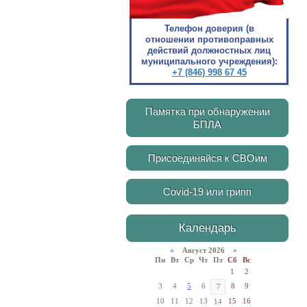
Телефон доверия (в
отношении противоправных
действий должностных лиц
муниципального учреждения):
+7 (846) 998 67 45
Памятка при обнаружении
БПЛА
Присоединяйся к СВОим
Covid-19 или грипп
Календарь
«
Август 2026 »
Пн
Вт
Ср
Чт
Пт
Сб
Вс
1
2
3
4
5
6
8
9
7
10
11
12
13
15
16
14