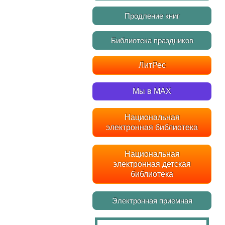
Продление книг
Библиотека праздников
ЛитРес
Мы в MAX
Национальная
электронная библиотека
Национальная
электронная детская
библиотека
Электронная приемная