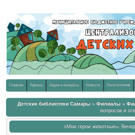
слабовидящих:
Изображения:
Размер шр
Вкл
Выкл
Главная
Афиша
Акции и конкурсы
Новости
Посетителям
Детские библиотеки Самары
»
Филиалы
»
Фи
вопросов и от
«Мои герои животные». Вечер