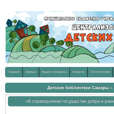
слабовидящих:
Изображения:
Размер шр
Вкл
Выкл
Главная
Афиша
Акции и конкурсы
Новости
Посетителям
Детские библиотеки Самары
«В справедливом государстве добра и равн