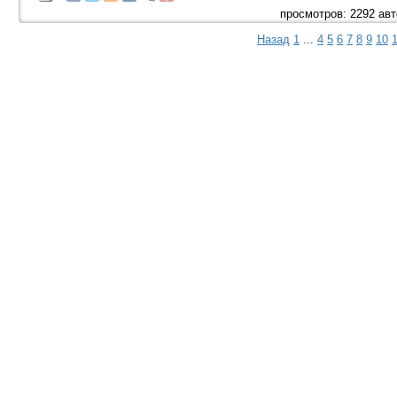
просмотров: 2292 ав
Назад
1
...
4
5
6
7
8
9
10