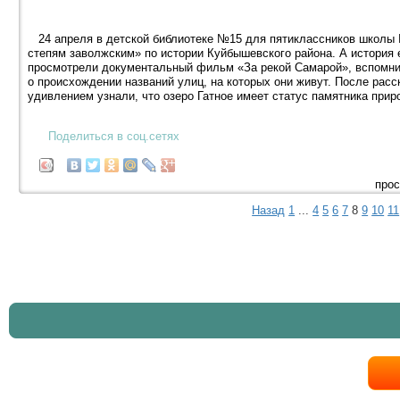
24 апреля в детской библиотеке №15 для пятиклассников школы 
степям заволжским» по истории Куйбышевского района. А история е
просмотрели документальный фильм «За рекой Самарой», вспомнил
о происхождении названий улиц, на которых они живут. После расс
удивлением узнали, что озеро Гатное имеет статус памятника прир
Поделиться в соц.сетях
прос
Назад
1
...
4
5
6
7
8
9
10
11