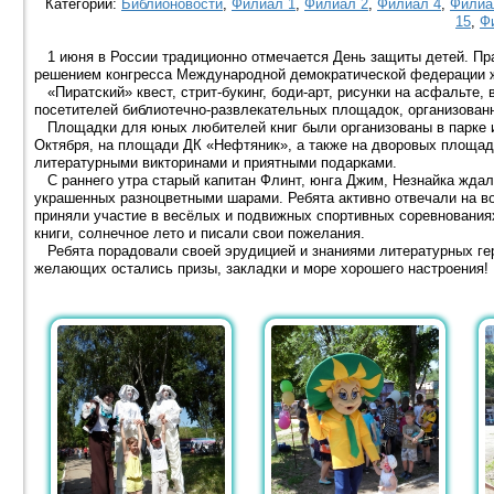
Категории:
Библионовости
,
Филиал 1
,
Филиал 2
,
Филиал 4
,
Филиа
15
,
Ф
1 июня в России традиционно отмечается День защиты детей. Пра
решением конгресса Международной демократической федерации ж
«Пиратский» квест, стрит-букинг, боди-арт, рисунки на асфальте, 
посетителей библиотечно-развлекательных площадок, организован
Площадки для юных любителей книг были организованы в парке им
Октября, на площади ДК «Нефтяник», а также на дворовых площадк
литературными викторинами и приятными подарками.
С раннего утра старый капитан Флинт, юнга Джим, Незнайка ждал
украшенных разноцветными шарами. Ребята активно отвечали на в
приняли участие в весёлых и подвижных спортивных соревновани
книги, солнечное лето и писали свои пожелания.
Ребята порадовали своей эрудицией и знаниями литературных геро
желающих остались призы, закладки и море хорошего настроения!