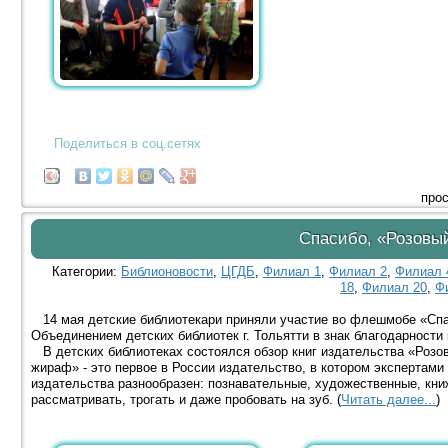
Поделиться в соц.сетях
прос
Спасибо, «Розовы
Категории:
Библионовости
,
ЦГДБ
,
Филиал 1
,
Филиал 2
,
Филиал 
18
,
Филиал 20
,
Ф
14 мая детские библиотекари приняли участие во флешмобе «Спа
Объединением детских библиотек г. Тольятти в знак благодарности 
В детских библиотеках состоялся обзор книг издательства «Розов
жираф» - это первое в России издательство, в котором экспертами 
издательства разнообразен: познавательные, художественные, книж
рассматривать, трогать и даже пробовать на зуб. (
Читать далее...
)