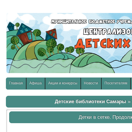
слабовидящих:
Изображения:
Размер шр
Вкл
Выкл
Главная
Афиша
Акции и конкурсы
Новости
Посетителям
Детские библиотеки Самары
Детки в сетке. Продол