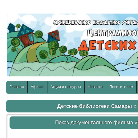
слабовидящих:
Изображения:
Размер шр
Вкл
Выкл
Главная
Афиша
Акции и конкурсы
Новости
Посетителям
Детские библиотеки Самары
Показ документального фильма «