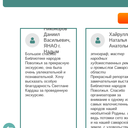
Никоноров
ая
Даниил
Хайрулл
Васильевич,
Наталья
ЯНАО г.
Анатоль
)
Надым
Большое спасибо
этнограф, мастер
с
Библиотеке народов
народных
Поволжья за прекрасную
художественных ре
экскурсию, она была
и промыслов Самарс
ла.
очень увлекательной и
области
у
познавательной. Хочу
Прекрасный репорта
высказать особую
замечательная выста
ю.
благодарность Светлане
Библиотеке народов
Кардаш за проведенную
Поволжья. Спасибо
экскурсию.
организаторам за
внимание к одному и
самых малочисленн
народов нашей
необъятной Родины. 
ведь потомки сето ж
и на нашей самарско
земле, с удовольств