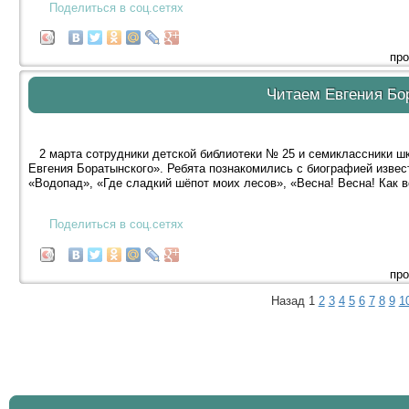
Поделиться в соц.сетях
про
Читаем Евгения Бо
2 марта сотрудники детской библиотеки № 25 и семиклассники шк
Евгения Боратынского». Ребята познакомились с биографией извест
«Водопад», «Где сладкий шёпот моих лесов», «Весна! Весна! Как в
Поделиться в соц.сетях
про
Назад
1
2
3
4
5
6
7
8
9
1