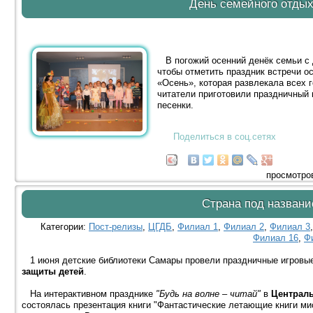
День семейного отды
В погожий осенний денёк семьи с 
чтобы отметить праздник встречи о
«Осень», которая развлекала всех 
читатели приготовили праздничный 
песенки.
Поделиться в соц.сетях
просмотров
Страна под названи
Категории:
Пост-релизы
,
ЦГДБ
,
Филиал 1
,
Филиал 2
,
Филиал 3
Филиал 16
,
Ф
1 июня детские библиотеки Самары провели праздничные игровые
защиты детей
.
На интерактивном празднике
"Будь на волне – читай"
в
Централь
состоялась презентация книги "Фантастические летающие книги м