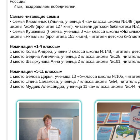
России».
Итак, поздравляем победителей:
Самые читающие семьи
• Семья Кирилиных (Ульяна, ученица 4 «а» класса школы №149 (про
школы №149 (прочитал 127 книг), читатели детской библиотеки №2
• Семья Кушаевых (Лолита, ученица 3 «а» класса школы «Яктылык» 
школы «Яктылык» (прочитала 153 книги), читатели детской библиот
Номинация «1-4 классы»
1 место Колга Андрей, ученик 3 класса школы №148, читатель дет
2 место Бедина Ангелина, ученица 2 класса школы №129, читател
3 место Швыркунова Анна ученица 2 класса школы №101, читатель
Номинация «5-11 классы»
1 место Белова Дарья, ученица 10 «б»класса школы №106, читате
2 место Элина Саламова, ученица 7 класса школы №64, читатель 
3 место Мудрик Александра, ученица 11 «а» класса школы №144, ч