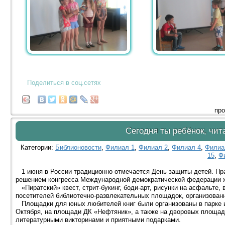
Поделиться в соц.сетях
про
Сегодня ты ребёнок, чит
Категории:
Библионовости
,
Филиал 1
,
Филиал 2
,
Филиал 4
,
Филиа
15
,
Ф
1 июня в России традиционно отмечается День защиты детей. Пра
решением конгресса Международной демократической федерации ж
«Пиратский» квест, стрит-букинг, боди-арт, рисунки на асфальте, 
посетителей библиотечно-развлекательных площадок, организован
Площадки для юных любителей книг были организованы в парке им
Октября, на площади ДК «Нефтяник», а также на дворовых площадк
литературными викторинами и приятными подарками.