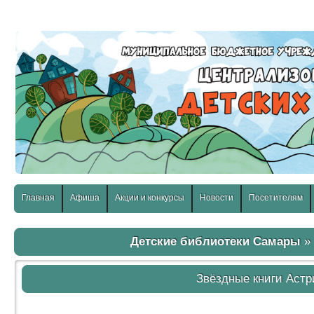
слабовидящих:
Изображения:
Размер шр
Вкл
Выкл
Главная
Афиша
Акции и конкурсы
Новости
Посетителям
Детские библиотеки Самары
Звёздные книги Астр