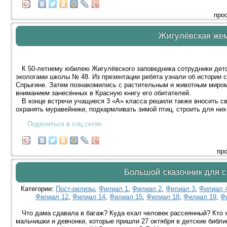
про
Жигулёвская же
К 50-летнему юбилею Жигулёвского заповедника сотрудники детс
экологами школы № 48. Из презентации ребята узнали об истории с
Спрыгине. Затем познакомились с растительным и животным миром 
вниманием занесённых в Красную книгу его обитателей.
В конце встречи учащиеся 3 «А» класса решили также вносить с
охранять муравейники, подкармливать зимой птиц, строить для них 
Поделиться в соц.сетях
про
Большой сказочник для 
Категории:
Пост-релизы
,
Филиал 1
,
Филиал 2
,
Филиал 3
,
Филиал 
Филиал 12
,
Филиал 14
,
Филиал 15
,
Филиал 18
,
Филиал 19
,
Ф
Что дама сдавала в багаж? Куда ехал человек рассеянный? Кто ж
мальчишки и девчонки, которые пришли 27 октября в детские библио