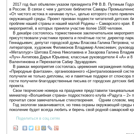
2017 год был объявлен указом президента РФ В.В. Путиным Годо
в России. В связи с чем у детских библиотек Самары Промышленно
«От чистого истока я начинаю путь», целью которого стало привле
окружающей среды. Проект призван подвести читателей детских би
проблем нашей страны и нашей малой Родины – Самарского края. В
мероприятий, в которых приняли участие более 1500 человек.
В декабре состоялось торжественное заключительное мероприяти
присутствовали участники проекта и почётные гости: директор па
Геннадьевич; депутат городской думы Власова Галина Петровна; 
литераторов, художник Филимонов Владимир Алексеевич; руковод
«Металлург» Шитова Елена Николаевна и Захарова Галина Владим
«Луч» Антипова Дарья Юрьевна; классные руководители 4 «А» и 
Валентиновна и Перехватов Сабир Эдуардович.
В рамках мероприятия состоялась церемония награждения победит
«Природные фантазии», организованного «Централизованной систем
получили не только дипломы, но и памятные подарки от спонсора 
гости получили благодарственные письма от городских детских биб
проекта.
Свои творческие номера на празднике представили танцевальные
миниатюр «Волшебная страна» подросткового клуба «Радуга – 2» 
прочитал свои замечательные стихотворения. Одним словом, ме
Год экологии заканчивается, но тема охраны окружающей среды 
поколение будет всегда любить и беречь свой родной самарский кр
Поделиться в соц.сетях