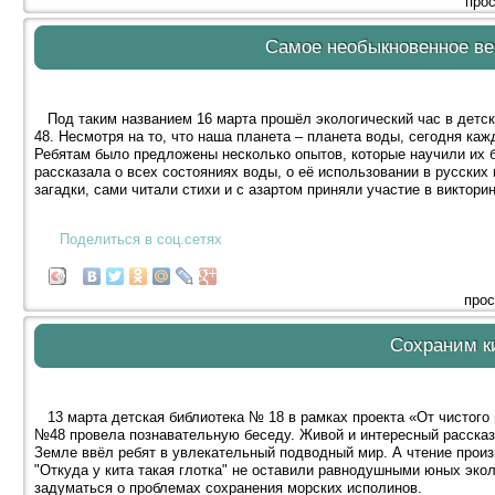
прос
Самое необыкновенное ве
Под таким названием 16 марта прошёл экологический час в детс
48. Несмотря на то, что наша планета – планета воды, сегодня ка
Ребятам было предложены несколько опытов, которые научили их 
рассказала о всех состояниях воды, о её использовании в русски
загадки, сами читали стихи и с азартом приняли участие в викторин
Поделиться в соц.сетях
прос
Сохраним к
13 марта детская библиотека № 18 в рамках проекта «От чистого 
№48 провела познавательную беседу. Живой и интересный расска
Земле ввёл ребят в увлекательный подводный мир. А чтение произв
"Откуда у кита такая глотка" не оставили равнодушными юных экол
задуматься о проблемах сохранения морских исполинов.