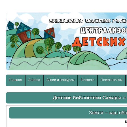
слабовидящих:
Изображения:
Размер шр
Вкл
Выкл
Главная
Афиша
Акции и конкурсы
Новости
Посетителям
Детские библиотеки Самары
Земля – наш об
К