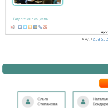
Поделиться в соц.сетях
прос
Назад
1
2
3
4
5
6
7
Ольга
Наталья
Степанова
Бондаре
ровна