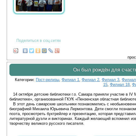
Поделиться в соц.сетях
прос
Он был рождён для счаст
Категории:
Пост-релизы
,
Филиал 1
,
Филиал 2
,
Филиал 3
,
Филиал
15
,
Филиал 18
,
Ф
14 октября детские библиотеки г.о. Самара приняли участие в IV
библиотеке», организованной ГКУК «Пензенская областная библиот
В этот день самарские школьники познакомились с необыкновенно
биографией Михаила Юрьевича Лермонтова. Дети смогли познакоми
поэта, просмотреть буктрейлер и презентацию, которая представил
литературной дуэли и викторинах. Каждый желающий вспомнил изв
творчеству великого русского писателя.