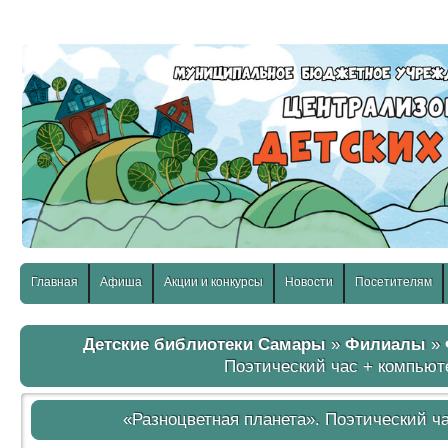
слабовидящих:
Изображения:
Размер шр
Вкл
Выкл
Главная
Афиша
Акции и конкурсы
Новости
Посетителям
Детские библиотеки Самары
»
Филиалы
»
Поэтический час + компьют
«Разноцветная планета». Поэтический ч