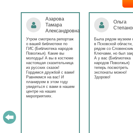
а
овна,
Азарова
Ольга
Тамара
Степано
ль
Александровна
сада
Утром смотрела репортаж
Была рядом музеем 
о вашей библиотеке по
в Псковской области,
ГИС (Библиотека народов
рядом со Словенски
Поволжья). Какие вы
Ключами, но был зак
молодцы! А вы в костюме
А у вас (Библиотека
настоящая сказительница
народов Поволжья)
из русских сказок!
теперь посмотреть
али
Гордимся дружбой с вами!
экспонаты можно!
Равняемся на вас! И
Здорово!
ный
планируем в этом году
к
увидеться с вами в нашем
центре на наших
мероприятиях.
и
е
ших