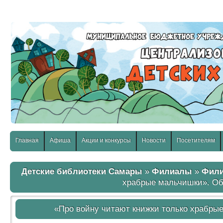
слабовидящих:
Изображения:
Размер шр
Вкл
Выкл
Главная
Афиша
Акции и конкурсы
Новости
Посетителям
Детские библиотеки Самары
»
Филиалы
»
Фили
храбрые мальчишки». Об
«Про войну читают книжки только храбры