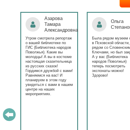
Ольга
Наталья
Степанова
Бондаре
ровна
таж
Была рядом музеем сето
Поздравляю Библиот
в Псковской области,
народов Поволжья с
дов
рядом со Словенскими
уникальным стартом
Ключами, но был закрыт.
тематического года! 
юме
А у вас (Библиотека
и остальные меропри
ица
народов Поволжья)
приносят людям радо
теперь посмотреть
ами!
экспонаты можно!
Здорово!
у
ашем