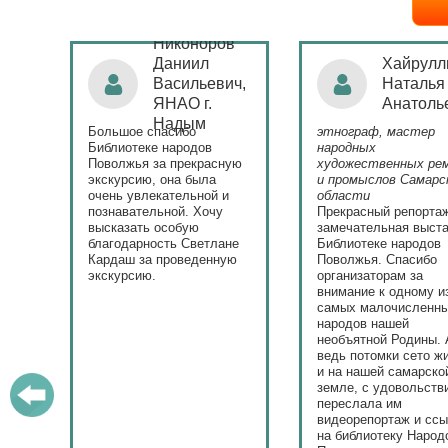
Никоноров
ая
Даниил
Хайрулл
Васильевич,
Наталья
ЯНАО г.
Анатоль
)
Надым
Большое спасибо
этнограф, мастер
с
Библиотеке народов
народных
Поволжья за прекрасную
художественных ре
экскурсию, она была
и промыслов Самарс
ла.
очень увлекательной и
области
у
познавательной. Хочу
Прекрасный репорта
высказать особую
замечательная выста
ю.
благодарность Светлане
Библиотеке народов
Кардаш за проведенную
Поволжья. Спасибо
экскурсию.
организаторам за
внимание к одному и
самых малочисленн
народов нашей
необъятной Родины. 
ведь потомки сето ж
и на нашей самарско
земле, с удовольств
переслала им
видеорепортаж и сс
на библиотеку Народ