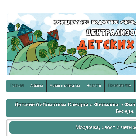
слабовидящих:
Изображения:
Размер шр
Вкл
Выкл
Главная
Афиша
Акции и конкурсы
Новости
Посетителям
Детские библиотеки Самары
»
Филиалы
»
Фил
Беседа.
Мордочка, хвост и четыр