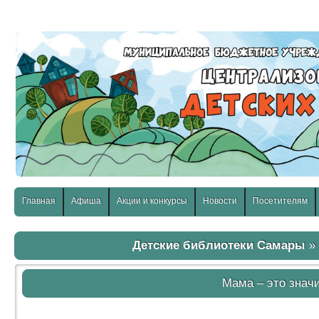
слабовидящих:
Изображения:
Размер шр
Вкл
Выкл
Главная
Афиша
Акции и конкурсы
Новости
Посетителям
Детские библиотеки Самары
Мама – это знач