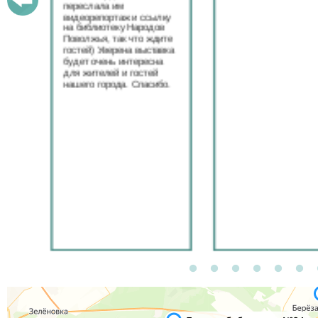
переслала им
видеорепортаж и ссылку
на библиотеку Народов
Поволжья, так что ждите
гостей) Уверена выставка
будет очень интересна
для жителей и гостей
нашего города. Спасибо.