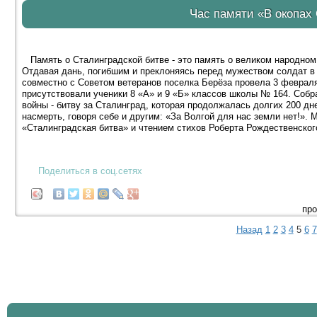
Час памяти «В окопах
Память о Сталинградской битве - это память о великом народном
Отдавая дань, погибшим и преклоняясь перед мужеством солдат в 
совместно с Советом ветеранов поселка Берёза провела 3 февраля
присутствовали ученики 8 «А» и 9 «Б» классов школы № 164. Соб
войны - битву за Сталинград, которая продолжалась долгих 200 дн
насмерть, говоря себе и другим: «За Волгой для нас земли нет!»
«Сталинградская битва» и чтением стихов Роберта Рождественског
Поделиться в соц.сетях
про
Назад
1
2
3
4
5
6
7