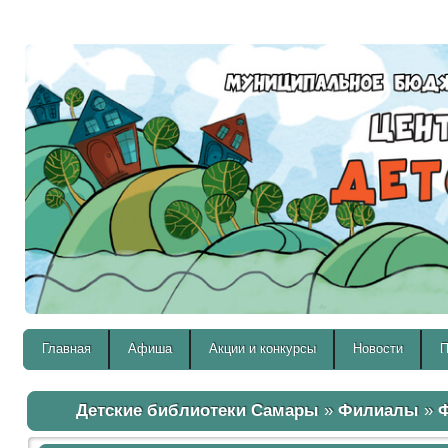
Версия для слабовидящих:
Главная
Афиша
Акции и конкурсы
Новости
П
Детские библиотеки Самары
»
Филиалы
»
Ф