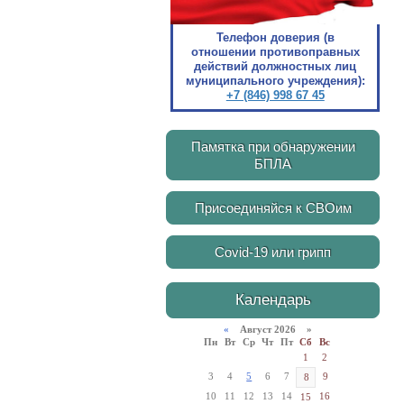
Телефон доверия (в
отношении противоправных
действий должностных лиц
муниципального учреждения):
+7 (846) 998 67 45
Памятка при обнаружении
БПЛА
Присоединяйся к СВОим
Covid-19 или грипп
Календарь
«
Август 2026 »
Пн
Вт
Ср
Чт
Пт
Сб
Вс
1
2
3
4
5
6
7
9
8
10
11
12
13
14
16
15