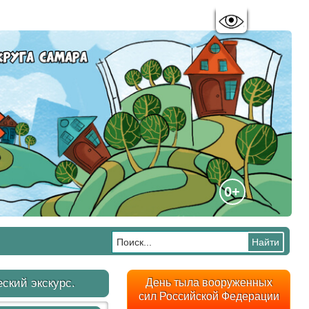
Цветовая схема:
A
A
A
A
0+
ский экскурс.
День тыла вооруженных
сил Российской Федерации