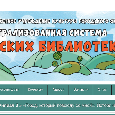
A
A
Изображения:
Размер шрифта:
Вкл
Выкл
A
осетителям
Коллегам
Адреса
Вакансии
О нас
илиал 3
» «Город, который повсюду со мной». Историче