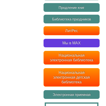
Продление книг
Библиотека праздников
ЛитРес
Мы в MAX
Национальная
электронная библиотека
Национальная
электронная детская
библиотека
Электронная приемная