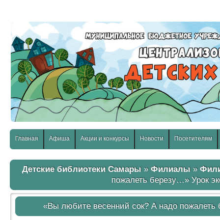
слабовидящих:
Изображения:
Размер шр
Вкл
Выкл
Главная
Афиша
Акции и конкурсы
Новости
Посетителям
Детские библиотеки Самары
»
Филиалы
»
Фили
пожалеть березу…» Урок эк
«Вы любите весенний сок? А надо пожалеть 