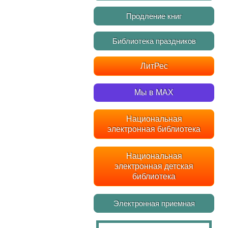
Продление книг
Библиотека праздников
ЛитРес
Мы в MAX
Национальная
электронная библиотека
Национальная
электронная детская
библиотека
Электронная приемная