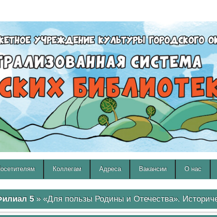
A
A
Изображения:
Размер шрифта:
Вкл
Выкл
A
осетителям
Коллегам
Адреса
Вакансии
О нас
илиал 5
» «Для пользы Родины и Отечества». Историче