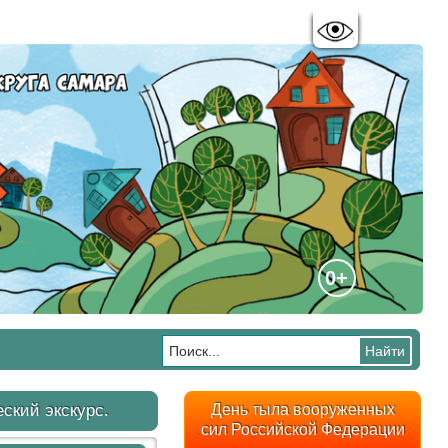
Цветовая схема:
A
A
A
A
0+
ский экскурс.
День тыла вооруженных
сил Российской Федерации