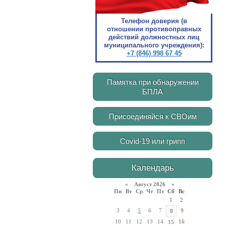
Телефон доверия (в
отношении противоправных
действий должностных лиц
муниципального учреждения):
+7 (846) 998 67 45
Памятка при обнаружении
БПЛА
Присоединяйся к СВОим
Covid-19 или грипп
Календарь
«
Август 2026 »
Пн
Вт
Ср
Чт
Пт
Сб
Вс
1
2
3
4
5
6
7
9
8
10
11
12
13
14
16
15