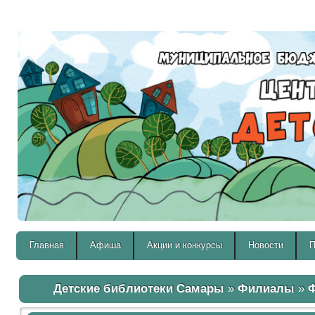
Версия для слабовидящих:
Главная
Афиша
Акции и конкурсы
Новости
П
Детские библиотеки Самары
»
Филиалы
»
Ф