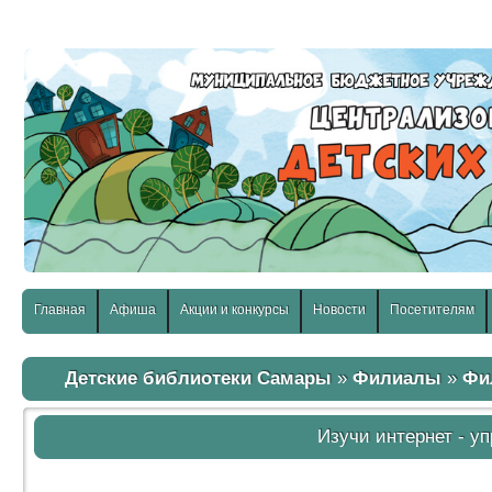
слабовидящих:
Изображения:
Размер шр
Вкл
Выкл
Главная
Афиша
Акции и конкурсы
Новости
Посетителям
Детские библиотеки Самары
»
Филиалы
»
Фи
Изучи интернет - у