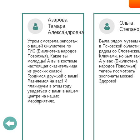
Ольга
Наталья
Степанова
Бондаре
ровна
таж
Была рядом музеем сето
Поздравляю Библиот
в Псковской области,
народов Поволжья с
дов
рядом со Словенскими
уникальным стартом
Ключами, но был закрыт.
тематического года! 
юме
А у вас (Библиотека
и остальные меропри
ица
народов Поволжья)
приносят людям радо
теперь посмотреть
ами!
экспонаты можно!
Здорово!
у
ашем