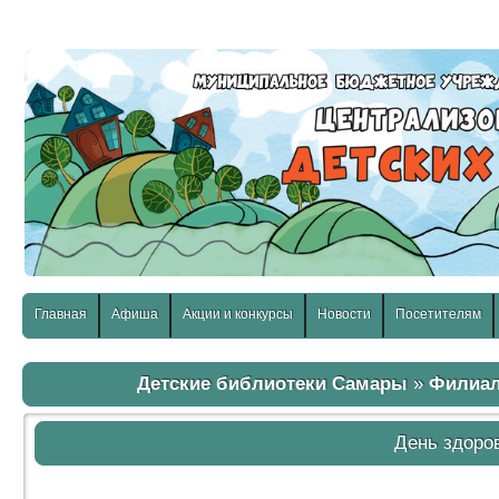
слабовидящих:
Изображения:
Размер шр
Вкл
Выкл
Главная
Афиша
Акции и конкурсы
Новости
Посетителям
Детские библиотеки Самары
»
Филиа
День здоро