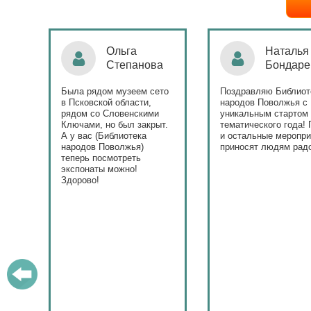
Ольга
Наталья
Степанова
Бондаре
ровна
таж
Была рядом музеем сето
Поздравляю Библиот
в Псковской области,
народов Поволжья с
дов
рядом со Словенскими
уникальным стартом
Ключами, но был закрыт.
тематического года! 
юме
А у вас (Библиотека
и остальные меропри
ица
народов Поволжья)
приносят людям радо
теперь посмотреть
ами!
экспонаты можно!
Здорово!
у
ашем