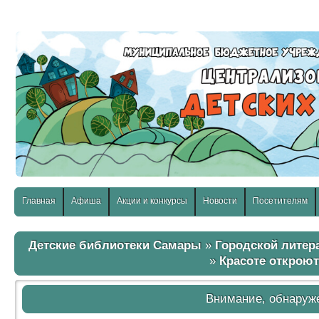
слабовидящих:
Изображения:
Размер шр
Вкл
Выкл
Главная
Афиша
Акции и конкурсы
Новости
Посетителям
Детские библиотеки Самары
»
Городской литер
»
Красоте откроют
Внимание, обнаруж