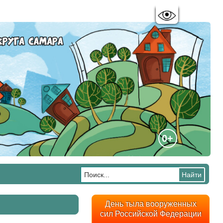
Цветовая схема:
A
A
A
A
0+
День тыла вооруженных
сил Российской Федерации