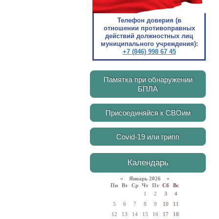
Телефон доверия (в
отношении противоправных
действий должностных лиц
муниципального учреждения):
+7 (846) 998 67 45
Памятка при обнаружении
БПЛА
Присоединяйся к СВОим
Covid-19 или грипп
Календарь
«
Январь 2026
»
Пн
Вт
Ср
Чт
Пт
Сб
Вс
1
2
3
4
5
6
7
8
9
10
11
12
13
14
15
16
17
18