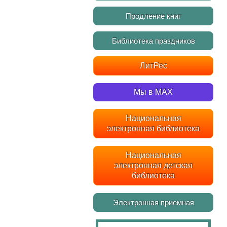
Продление книг
Библиотека праздников
ЛитРес
Мы в MAX
Национальная
электронная библиотека
Национальная
электронная детская
библиотека
Электронная приемная