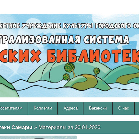
A
A
Изображения:
Размер шрифта:
Вкл
Выкл
A
осетителям
Коллегам
Адреса
Вакансии
О нас
теки Самары
» Материалы за 20.01.2026