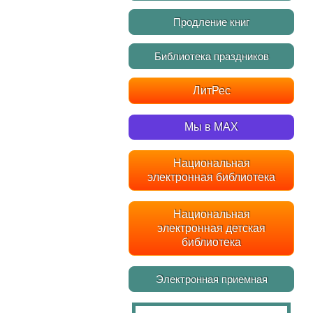
Продление книг
Библиотека праздников
ЛитРес
Мы в MAX
Национальная
электронная библиотека
Национальная
электронная детская
библиотека
Электронная приемная