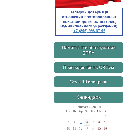
Телефон доверия (в
отношении противоправных
действий должностных лиц
муниципального учреждения):
+7 (846) 998 67 45
Памятка при обнаружении
БПЛА
Присоединяйся к СВОим
Covid-19 или грипп
Календарь
«
Август 2026 »
Пн
Вт
Ср
Чт
Пт
Сб
Вс
1
2
3
4
5
7
8
9
6
10
11
12
14
15
16
13