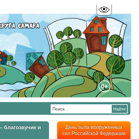
Цветовая схема:
A
A
A
A
0+
– благозвучие и
День тыла вооруженных
сил Российской Федерации