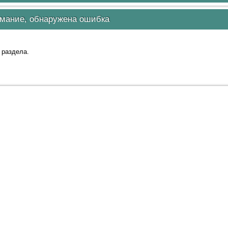
мание, обнаружена ошибка
 раздела.