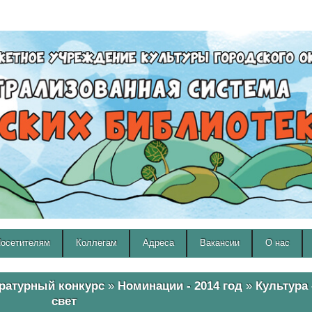
A
A
Изображения:
Размер шрифта:
Вкл
Выкл
A
осетителям
Коллегам
Адреса
Вакансии
О нас
ратурный конкурс
»
Номинации - 2014 год
»
Культура 
свет