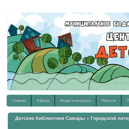
Версия для слабовидящих:
Главная
Афиша
Акции и конкурсы
Новости
П
Детские библиотеки Самары
»
Городской лите