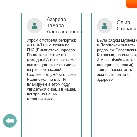
Ольга
Наталья
Степанова
Бондаре
ровна
таж
Была рядом музеем сето
Поздравляю Библиот
в Псковской области,
народов Поволжья с
дов
рядом со Словенскими
уникальным стартом
Ключами, но был закрыт.
тематического года! 
юме
А у вас (Библиотека
и остальные меропри
ица
народов Поволжья)
приносят людям радо
теперь посмотреть
ами!
экспонаты можно!
Здорово!
у
ашем