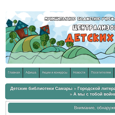
слабовидящих:
Изображения:
Размер шр
Вкл
Выкл
Главная
Афиша
Акции и конкурсы
Новости
Посетителям
Детские библиотеки Самары
»
Городской литер
»
А мы с тобой войны
Внимание, обнаруж